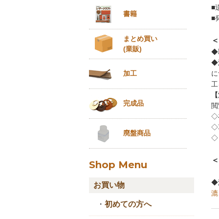
■
書籍
■
まとめ買い
＜
(業販)
◆
◆
に
加工
工
【
完成品
閲
◇
◇
廃盤商品
◇
＜
Shop Menu
◆
お買い物
漉
・
初めての方へ