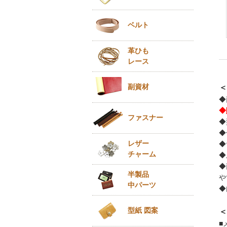
ベルト
革ひも
レース
副資材
＜
◆
◆
ファスナー
◆
◆
レザー
◆
チャーム
◆
◆
半製品
や
中パーツ
◆
型紙 図案
＜
■