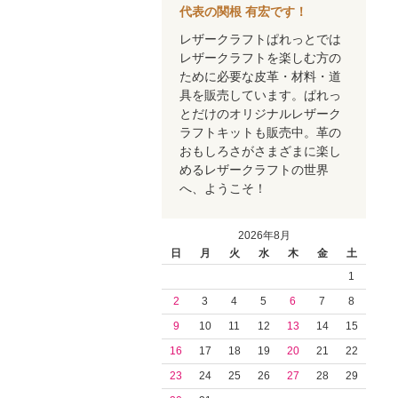
代表の関根 有宏です！
レザークラフトぱれっとでは
レザークラフトを楽しむ方の
ために必要な皮革・材料・道
具を販売しています。ぱれっ
とだけのオリジナルレザーク
ラフトキットも販売中。革の
おもしろさがさまざまに楽し
めるレザークラフトの世界
へ、ようこそ！
2026年8月
日
月
火
水
木
金
土
1
2
3
4
5
6
7
8
9
10
11
12
13
14
15
16
17
18
19
20
21
22
23
24
25
26
27
28
29