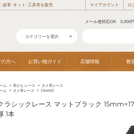
‐皮革･キット･工具等を販売
マイアカウント
ロ
メール便対応OK 3,00
ての方へ
お買い物ガイド
店舗情報
教
ーム
>
革ひも レース
>
ヌメ革レース
ーム
>
ヌメ革レース
>
15mm巾
クラシックレース マットブラック 15mm×170c
厚 1本