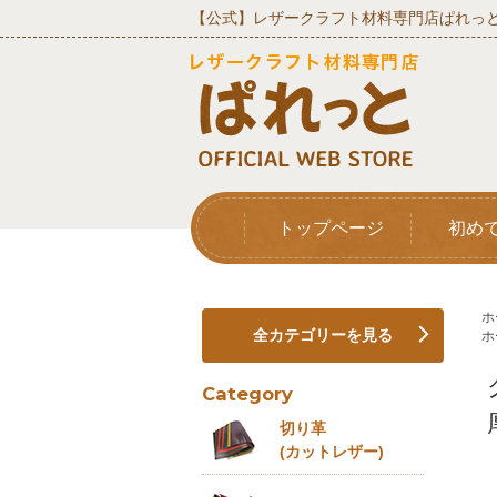
【公式】レザークラフト材料専門店ぱれっと
トップページ
初め
ホ
全カテゴリーを見る
ホ
Category
切り革
(カットレザー)