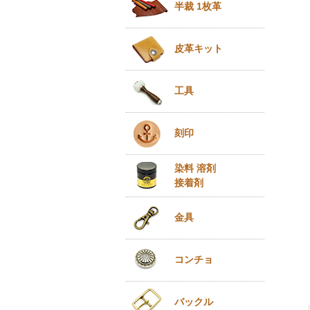
半裁 1枚革
皮革キット
工具
刻印
染料 溶剤
接着剤
金具
コンチョ
バックル