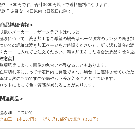
送料：600円です。合計3000円以上で送料無料になります。
発送予定目安：4日以内（日祝日は除く）
商品詳細情報＞
取扱いメーカー：レザークラフトぱれっと
漉きについて：漉き加工をご希望の場合はページ後方のリンクの漉き加
ついての詳細は漉き加工ページをご確認ください）。折り返し部分の漉
をカートに入れてご注文ください。漉き加工をした場合は悪品を除き返
注意点】
覧環境等によって画像の色合いが異なることもあります。
在庫切れ等によって予定日内に発送できない場合はご連絡させていただ
革は天然のものですので傷やムラ等が入ることもございます。
ロットによって色・質感が異なることがあります。
関連商品＞
漉き加工について
き加工（1本137円）
折り返し部分の漉き（330円）