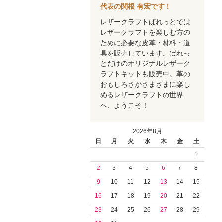
代表の関根 有宏です！
レザークラフトぱれっとでは
レザークラフトを楽しむ方の
ために必要な皮革・材料・道
具を販売しています。ぱれっ
とだけのオリジナルレザーク
ラフトキットも販売中。革の
おもしろさがさまざまに楽し
めるレザークラフトの世界
へ、ようこそ！
2026年8月
日
月
火
水
木
金
土
1
2
3
4
5
6
7
8
9
10
11
12
13
14
15
16
17
18
19
20
21
22
23
24
25
26
27
28
29