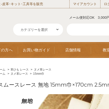
‐皮革･キット･工具等を販売
マイアカウント
ロ
メール便対応OK 3,00
ての方へ
お買い物ガイド
店舗情報
教
ーム
>
革ひも レース
>
ヌメ革レース
ーム
>
ヌメ革レース
>
15mm巾
スムースレース 無地 15mm巾×170cm 2.5m