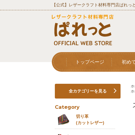
【公式】レザークラフト材料専門店ぱれっと
トップページ
初め
ホ
全カテゴリーを見る
ホ
Category
切り革
(カットレザー)