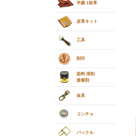
半裁 1枚革
皮革キット
工具
刻印
染料 溶剤
接着剤
金具
コンチョ
バックル