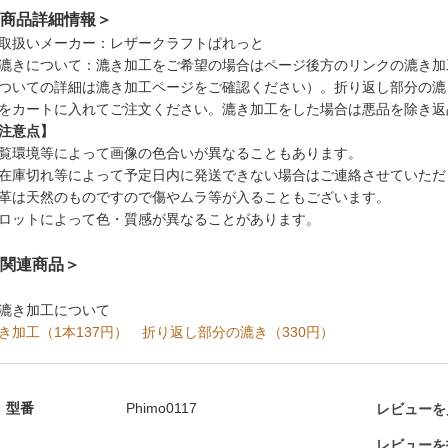
商品詳細情報＞
取扱いメーカー：レザークラフトぱれっと
漉きについて：漉き加工をご希望の場合はページ後方のリンクの漉き加
ついての詳細は漉き加工ページをご確認ください）。折り返し部分の漉
をカートに入れてご注文ください。漉き加工をした場合は悪品を除き返
注意点】
覧環境等によって画像の色合いが異なることもあります。
在庫切れ等によって予定日内に発送できない場合はご連絡させていただ
革は天然のものですので傷やムラ等が入ることもございます。
ロットによって色・質感が異なることがあります。
関連商品＞
漉き加工について
き加工（1本137円）
折り返し部分の漉き（330円）
型番
Phimo0117
レビューを見
レビューを