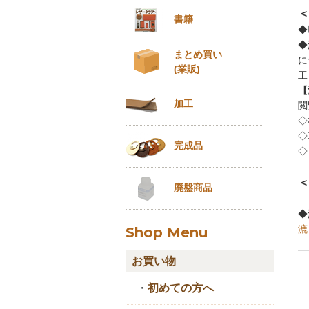
＜
書籍
◆
◆
まとめ買い
に
(業販)
工
【
加工
閲
◇
◇
完成品
◇
＜
廃盤商品
◆
漉
Shop Menu
お買い物
・
初めての方へ