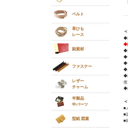
ベルト
革ひも
＜
レース
◆
◆
副資材
◆
◆
◆
ファスナー
◆
◆
レザー
使
チャーム
◆
半製品
＜
中パーツ
■
■
型紙 図案
■