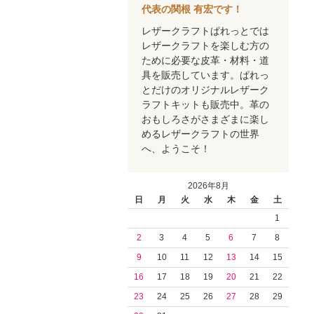
代表の関根 有宏です！
レザークラフトぱれっとでは
レザークラフトを楽しむ方の
ために必要な皮革・材料・道
具を販売しています。ぱれっ
とだけのオリジナルレザーク
ラフトキットも販売中。革の
おもしろさがさまざまに楽し
めるレザークラフトの世界
へ、ようこそ！
2026年8月
日
月
火
水
木
金
土
1
2
3
4
5
6
7
8
9
10
11
12
13
14
15
16
17
18
19
20
21
22
23
24
25
26
27
28
29