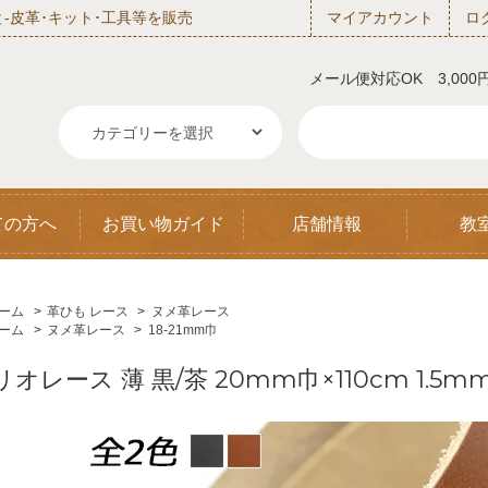
‐皮革･キット･工具等を販売
マイアカウント
ロ
メール便対応OK 3,00
ての方へ
お買い物ガイド
店舗情報
教
ーム
>
革ひも レース
>
ヌメ革レース
ーム
>
ヌメ革レース
>
18-21mm巾
リオレース 薄 黒/茶 20mm巾×110cm 1.5m