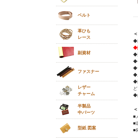
ベルト
革ひも
＜
レース
◆
◆
副資材
◆
◆
◆
ファスナー
◆
◆
レザー
ど
チャーム
◆
半製品
＜
中パーツ
■
■
型紙 図案
■