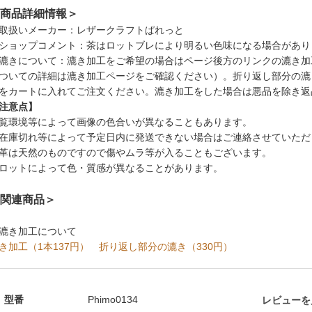
商品詳細情報＞
取扱いメーカー：レザークラフトぱれっと
ショップコメント：茶はロットブレにより明るい色味になる場合があり
漉きについて：漉き加工をご希望の場合はページ後方のリンクの漉き加
ついての詳細は漉き加工ページをご確認ください）。折り返し部分の漉
をカートに入れてご注文ください。漉き加工をした場合は悪品を除き返
注意点】
覧環境等によって画像の色合いが異なることもあります。
在庫切れ等によって予定日内に発送できない場合はご連絡させていただ
革は天然のものですので傷やムラ等が入ることもございます。
ロットによって色・質感が異なることがあります。
関連商品＞
漉き加工について
き加工（1本137円）
折り返し部分の漉き（330円）
型番
Phimo0134
レビューを見