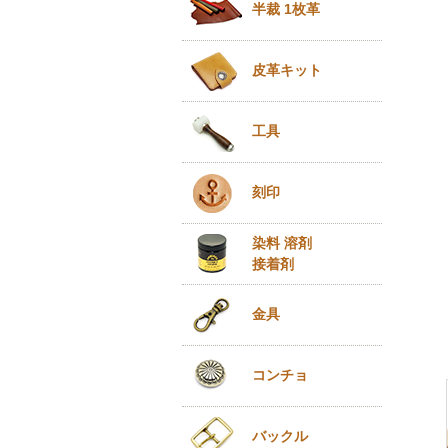
半裁 1枚革
皮革キット
工具
刻印
染料 溶剤
接着剤
金具
コンチョ
バックル