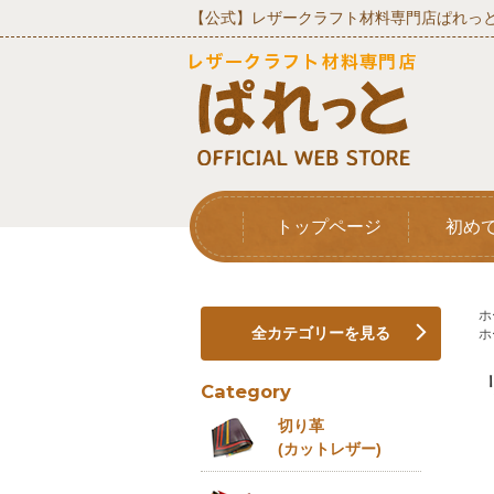
【公式】レザークラフト材料専門店ぱれっと
トップページ
初め
ホ
全カテゴリーを見る
ホ
Category
切り革
(カットレザー)