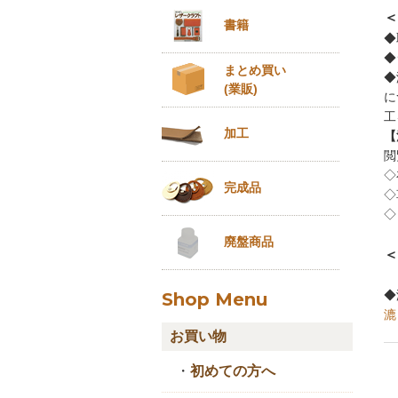
＜
書籍
◆
◆
まとめ買い
◆
(業販)
に
工
加工
【
閲
◇
完成品
◇
◇
廃盤商品
＜
◆
Shop Menu
漉
お買い物
・
初めての方へ