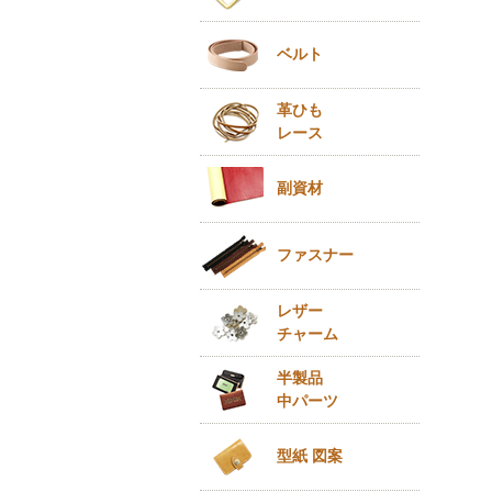
ベルト
革ひも
レース
副資材
ファスナー
レザー
チャーム
半製品
中パーツ
型紙 図案