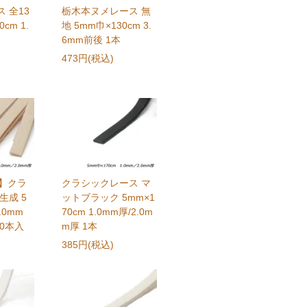
 全13
栃木本ヌメレース 無
cm 1.
地 5mm巾×130cm 3.
6mm前後 1本
473円(税込)
ク】クラ
クラシックレース マ
生成 5
ットブラック 5mm×1
.0mm
70cm 1.0mm厚/2.0m
10本入
m厚 1本
385円(税込)