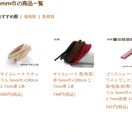
5mm巾の商品一覧
おすすめ順
|
価格順
|
新着順
サドルレース ナチュ
サドルレース 黒/焦茶/
ゴーストレー
ラル 5mm巾×180cm
赤 5mm巾×180cm 1.
ワイトワックス
1.7mm厚 1本
7mm厚 1本
茶/焦茶/赤/青
ラル 5mm巾×
660円(税込)
748円(税込)
1.7mm前後 1
341円(税込)