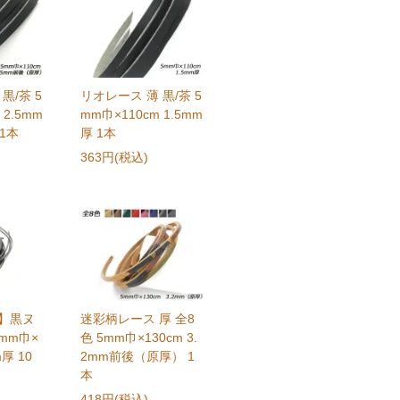
黒/茶 5
リオレース 薄 黒/茶 5
 2.5mm
mm巾×110cm 1.5mm
1本
厚 1本
363円(税込)
ク】黒ヌ
迷彩柄レース 厚 全8
mm巾×
色 5mm巾×130cm 3.
m厚 10
2mm前後（原厚） 1
本
418円(税込)