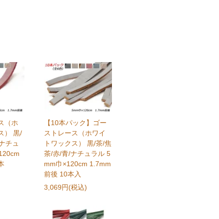
ス（ホ
【10本パック】ゴー
） 黒/
ストレース（ホワイ
/ナチュ
トワックス） 黒/茶/焦
120cm
茶/赤/青/ナチュラル 5
本
mm巾×120cm 1.7mm
前後 10本入
3,069円(税込)