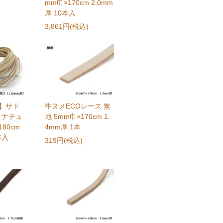
mm巾×170cm 2.0mm
厚 10本入
3,861円(税込)
ク】サド
牛ヌメECOレース 無
 ナチュ
地 5mm巾×170cm 1.
180cm
4mm厚 1本
本入
319円(税込)