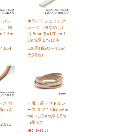
ースレ
ホワイトシュリンク
し） 白
レース（白なめし）
 1.5m
白 5mm巾×170cm 1.
5mm厚 1本/10本
4,554
506円(税込)
～4,554
円(税込)
ース 無
＜廃止品＞サドルレ
cm 4.
ース ヌメ 170cm×5m
本
m巾×1.5mm厚 1.5m
m厚 1本
2,871
SOLD OUT