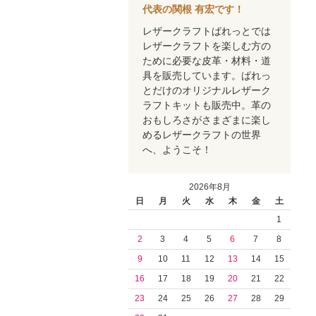
代表の関根 有宏です！
レザークラフトぱれっとでは
レザークラフトを楽しむ方の
ために必要な皮革・材料・道
具を販売しています。ぱれっ
とだけのオリジナルレザーク
ラフトキットも販売中。革の
おもしろさがさまざまに楽し
めるレザークラフトの世界
へ、ようこそ！
2026年8月
日
月
火
水
木
金
土
1
2
3
4
5
6
7
8
9
10
11
12
13
14
15
16
17
18
19
20
21
22
23
24
25
26
27
28
29