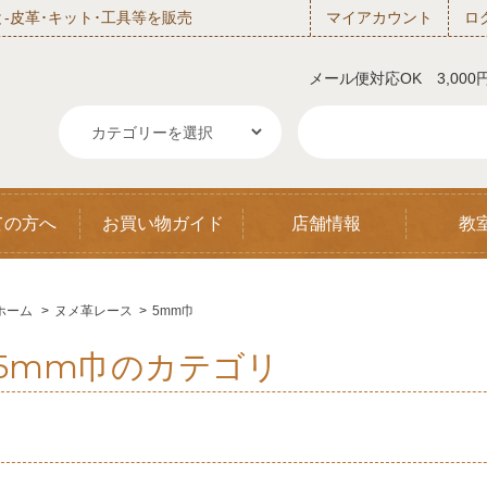
‐皮革･キット･工具等を販売
マイアカウント
ロ
メール便対応OK 3,00
ての方へ
お買い物ガイド
店舗情報
教
ホーム
>
ヌメ革レース
>
5mm巾
5mm巾のカテゴリ