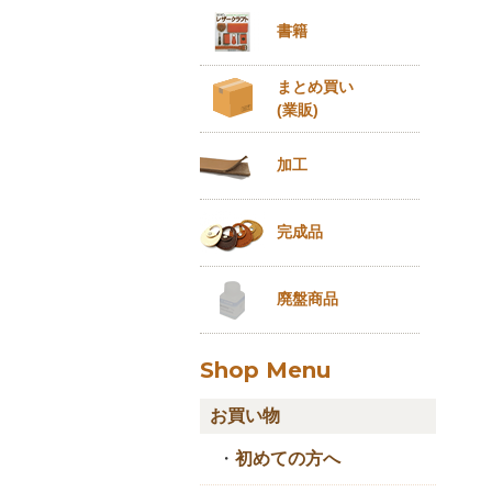
書籍
まとめ買い
(業販)
加工
完成品
廃盤商品
Shop Menu
お買い物
・
初めての方へ