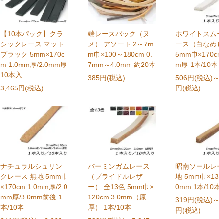
【10本パック】クラ
端レースパック（ヌ
ホワイトスム
シックレース マット
メ） アソート 2～7m
ース（白なめ
ブラック 5mm×170c
m巾×100～180cm 0.
5mm巾×170cm
m 1.0mm厚/2.0mm厚
7mm～4.0mm 約20本
m厚 1本/10本
10本入
385円(税込)
506円(税込)
～
3,465円(税込)
円(税込)
ナチュラルシュリン
バーミンガムレース
昭南ソールレ
クレース 無地 5mm巾
（ブライドルレザ
地 5mm巾×130
×170cm 1.0mm厚/2.0
ー） 全13色 5mm巾×
0mm 1本/10
mm厚/3.0mm前後 1
120cm 3.0mm（原
319円(税込)
～
本/10本
厚） 1本/10本
円(税込)