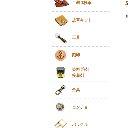
半裁 1枚革
皮革キット
工具
刻印
染料 溶剤
接着剤
金具
コンチョ
バックル