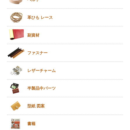
革ひも
レース
副資材
ファスナー
レザー
チャーム
半製品
中パーツ
型紙 図案
書籍