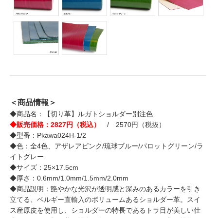
＜商品情報＞
◆商品名：【切り革】ルガトショルダー別注色
◆販売価格：2827円（税込）
/ 2570円（税抜）
◆型番：Pkawa024H-1/2
◆色：全4色、アザレアピンク/琉球ブルー/パロットグリーン/ラ
イトグレー
◆サイズ：25×17.5cm
◆厚さ：0.6mm/1.0mm/1.5mm/2.0mm
◆商品説明：艶やかな光沢が透明感と深みのあるカラーを引き
立てる、ベルギー直輸入のボリュームあるショルダー革。スイ
ス産原皮を使用し、ショルダーの特長であるトラ目が美しい仕