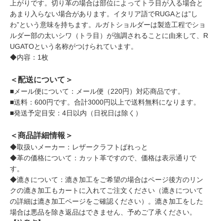
上がりです。切り革の場合は部位によってトラ目が入る場合と
あまり入らない場合があります。イタリア語でRUGAとは”し
わ”という意味を持ちます。ルガトショルダーは製造工程でショ
ルダー部の太いシワ（トラ目）が強調されることに由来して、R
UGATOという名称がつけられています。
◆内容：1枚
＜配送について＞
■メール便について：メール便（220円）対応商品です。
■送料：600円です。合計3000円以上で送料無料になります。
■発送予定目安：4日以内（日祝日は除く）
＜商品詳細情報＞
◆取扱いメーカー：レザークラフトぱれっと
◆革の価格について：カット革ですので、価格は表示通りで
す。
◆漉きについて：漉き加工をご希望の場合はページ後方のリン
クの漉き加工もカートに入れてご注文ください（漉きについて
の詳細は漉き加工ページをご確認ください）。漉き加工をした
場合は悪品を除き返品はできません、予めご了承ください。