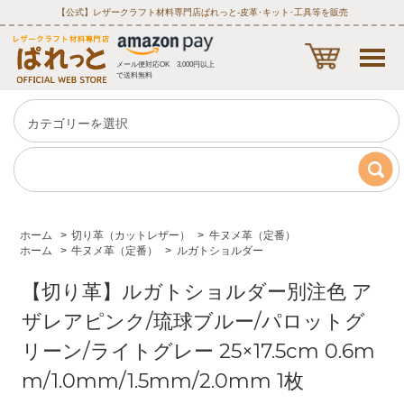
【公式】レザークラフト材料専門店ぱれっと‐皮革･キット･工具等を販売
メール便対応OK 3,000円以上
で送料無料
ホーム
>
切り革（カットレザー）
>
牛ヌメ革（定番）
ホーム
>
牛ヌメ革（定番）
>
ルガトショルダー
【切り革】ルガトショルダー別注色 ア
ザレアピンク/琉球ブルー/パロットグ
リーン/ライトグレー 25×17.5cm 0.6m
m/1.0mm/1.5mm/2.0mm 1枚