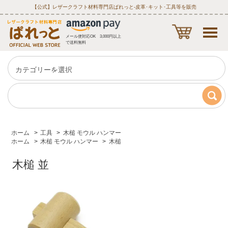
【公式】レザークラフト材料専門店ぱれっと‐皮革･キット･工具等を販売
メール便対応OK 3,000円以上
で送料無料
ホーム
>
工具
>
木槌 モウル ハンマー
ホーム
>
木槌 モウル ハンマー
>
木槌
木槌 並