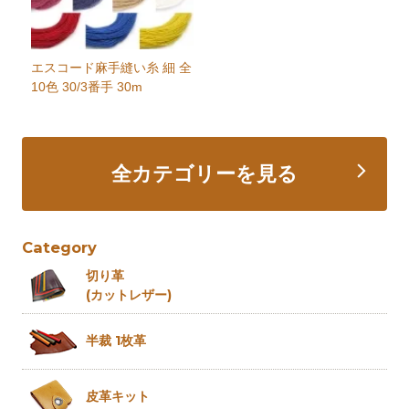
エスコード麻手縫い糸 細 全
10色 30/3番手 30m
全カテゴリーを見る
Category
切り革
(カットレザー)
半裁 1枚革
皮革キット