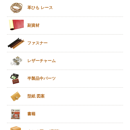
革ひも
レース
副資材
ファスナー
レザー
チャーム
半製品
中パーツ
型紙 図案
書籍