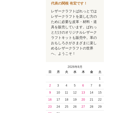
代表の関根 有宏です！
レザークラフトぱれっとでは
レザークラフトを楽しむ方の
ために必要な皮革・材料・道
具を販売しています。ぱれっ
とだけのオリジナルレザーク
ラフトキットも販売中。革の
おもしろさがさまざまに楽し
めるレザークラフトの世界
へ、ようこそ！
2026年8月
日
月
火
水
木
金
土
1
2
3
4
5
6
7
8
9
10
11
12
13
14
15
16
17
18
19
20
21
22
23
24
25
26
27
28
29