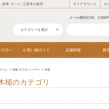
‐皮革･キット･工具等を販売
マイアカウント
ロ
メール便対応OK 3,00
ての方へ
お買い物ガイド
店舗情報
教
ホーム
>
木槌 モウル ハンマー
>
木槌
木槌のカテゴリ