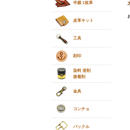
半裁 1枚革
皮革キット
工具
刻印
染料 溶剤
接着剤
金具
コンチョ
バックル