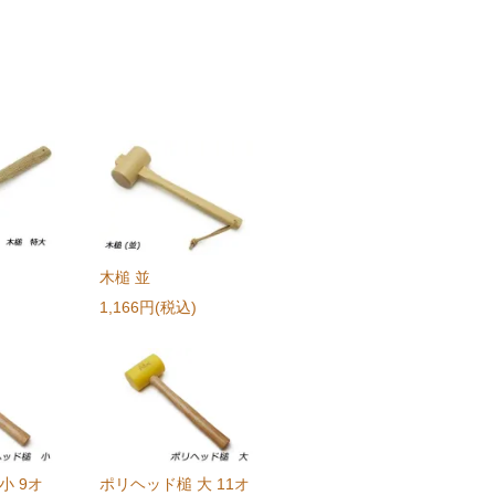
木槌 並
1,166円(税込)
小 9オ
ポリヘッド槌 大 11オ