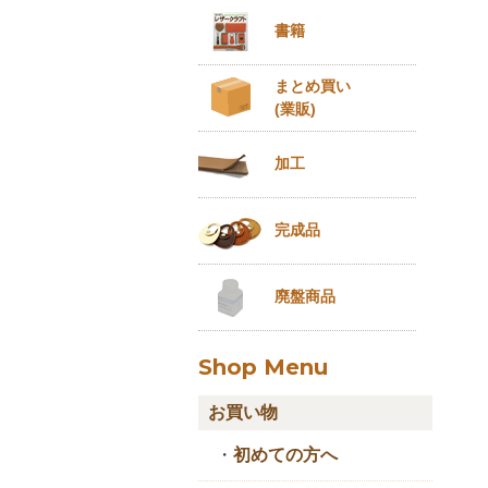
書籍
まとめ買い
(業販)
加工
完成品
廃盤商品
Shop Menu
お買い物
・
初めての方へ