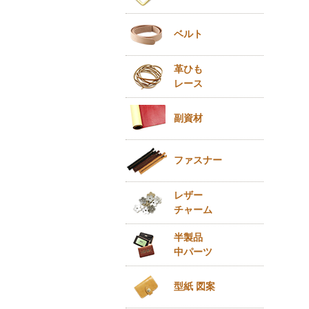
ベルト
革ひも
レース
副資材
ファスナー
レザー
チャーム
半製品
中パーツ
型紙 図案