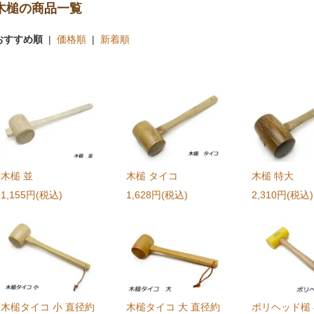
木槌の商品一覧
おすすめ順
|
価格順
|
新着順
木槌 並
木槌 タイコ
木槌 特大
1,155円(税込)
1,628円(税込)
2,310円(税込)
木槌タイコ 小 直径約
木槌タイコ 大 直径約
ポリヘッド槌 