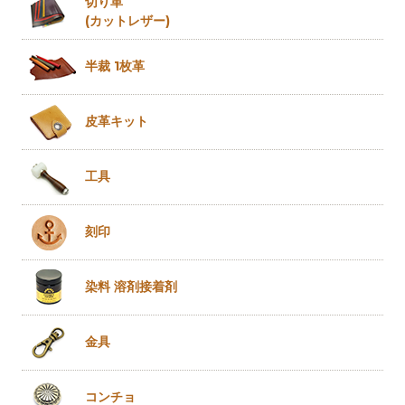
切り革
(カットレザー)
半裁 1枚革
皮革キット
工具
刻印
染料 溶剤
接着剤
金具
コンチョ