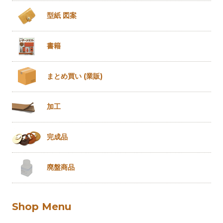
型紙 図案
書籍
まとめ買い
(業販)
加工
完成品
廃盤商品
Shop Menu