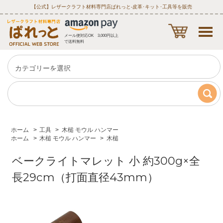
【公式】レザークラフト材料専門店ぱれっと‐皮革･キット･工具等を販売
メール便対応OK 3,000円以上
で送料無料
ホーム
>
工具
>
木槌 モウル ハンマー
ホーム
>
木槌 モウル ハンマー
>
木槌
ベークライトマレット 小 約300g×全
長29cm（打面直径43mm）