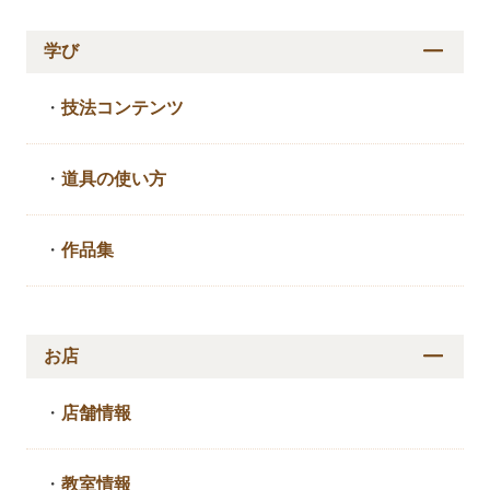
学び
・
技法コンテンツ
・
道具の使い方
・
作品集
お店
・
店舗情報
・
教室情報