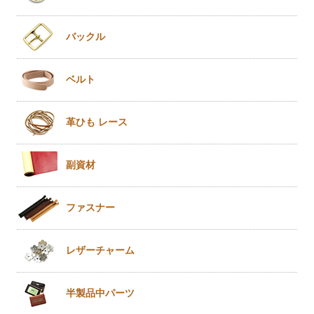
バックル
ベルト
革ひも
レース
副資材
ファスナー
レザー
チャーム
半製品
中パーツ