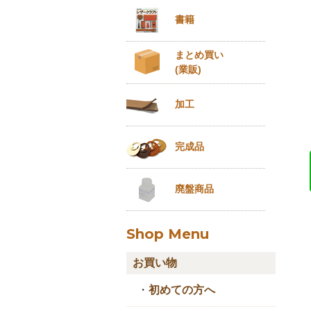
書籍
まとめ買い
(業販)
加工
完成品
廃盤商品
Shop Menu
お買い物
・
初めての方へ