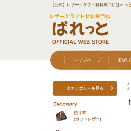
【公式】レザークラフト材料専門店ぱれっと
トップページ
初め
ホ
全カテゴリーを見る
ホ
Category
切り革
(カットレザー)