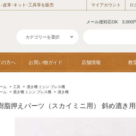
‐皮革･キット･工具等を販売
マイアカウント
ロ
メール便対応OK 3,00
ての方へ
お買い物ガイド
店舗情報
教
ーム
>
工具
>
漉き機 ミシン プレス機
ーム
>
漉き機 ミシン プレス機
>
漉き機
樹脂押えパーツ（スカイミニ用） 斜め漉き用 