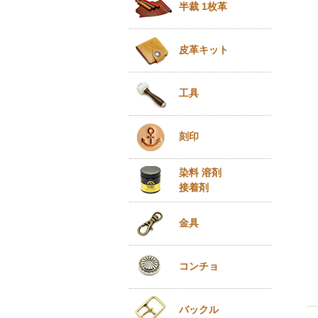
半裁 1枚革
皮革キット
工具
刻印
染料 溶剤
接着剤
金具
コンチョ
バックル