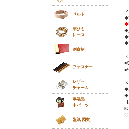
＜
ベルト
◆
◆
革ひも
◆
レース
◆
◆
副資材
＜
■
ファスナー
■
レザー
＜
チャーム
◆
◆
半製品
【
中パーツ
閲
◇
型紙 図案