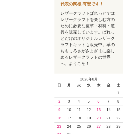
代表の関根 有宏です！
レザークラフトぱれっとでは
レザークラフトを楽しむ方の
ために必要な皮革・材料・道
具を販売しています。ぱれっ
とだけのオリジナルレザーク
ラフトキットも販売中。革の
おもしろさがさまざまに楽し
めるレザークラフトの世界
へ、ようこそ！
2026年8月
日
月
火
水
木
金
土
1
2
3
4
5
6
7
8
9
10
11
12
13
14
15
16
17
18
19
20
21
22
23
24
25
26
27
28
29