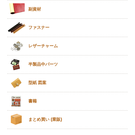
副資材
ファスナー
レザー
チャーム
半製品
中パーツ
型紙 図案
書籍
まとめ買い
(業販)