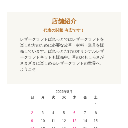
店舗紹介
代表の関根 有宏です！
レザークラフトぱれっとではレザークラフトを
楽しむ方のために必要な皮革・材料・道具を販
売しています。ぱれっとだけのオリジナルレザ
ークラフトキットも販売中。革のおもしろさが
さまざまに楽しめるレザークラフトの世界へ、
ようこそ！
2026年8月
日
月
火
水
木
金
土
1
2
3
4
5
6
7
8
9
10
11
12
13
14
15