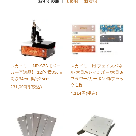
おすすめ順
|
価格順
|
新着順
スカイミニ NP-S7A【メー
スカイミニ用 フェイスパネ
カー直送品】 12色 横33cm
ル 木目A/レインボー/木目B/
高さ34cm 奥行25cm
フラワー/カーボン調/ブラッ
ク 1枚
231,000円(税込)
4,114円(税込)