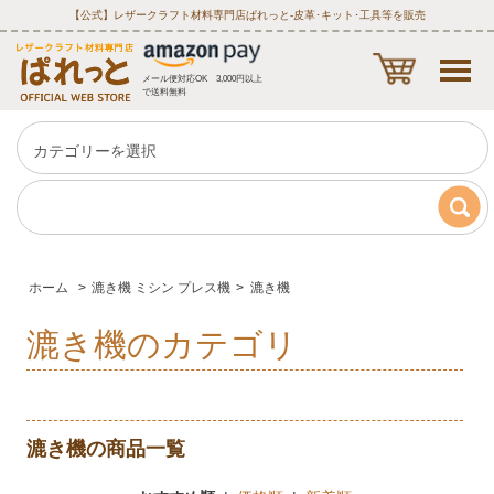
【公式】レザークラフト材料専門店ぱれっと‐皮革･キット･工具等を販売
メール便対応OK 3,000円以上
で送料無料
ホーム
>
漉き機 ミシン プレス機
>
漉き機
漉き機のカテゴリ
漉き機の商品一覧