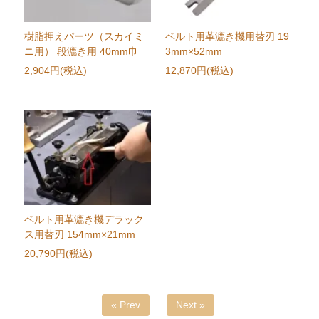
樹脂押えパーツ（スカイミ
ベルト用革漉き機用替刃 19
ニ用） 段漉き用 40mm巾
3mm×52mm
2,904円(税込)
12,870円(税込)
ベルト用革漉き機デラック
ス用替刃 154mm×21mm
20,790円(税込)
« Prev
Next »