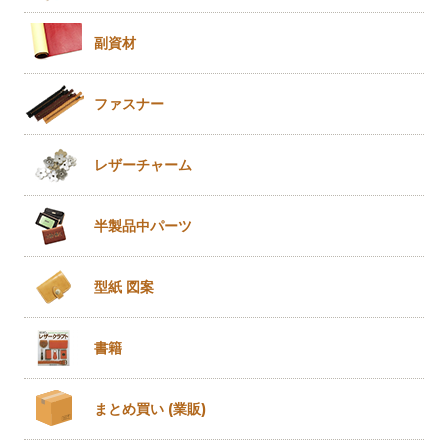
副資材
ファスナー
レザー
チャーム
半製品
中パーツ
型紙 図案
書籍
まとめ買い
(業販)