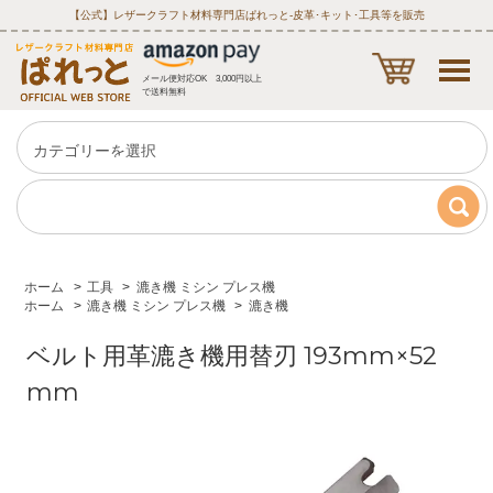
【公式】レザークラフト材料専門店ぱれっと‐皮革･キット･工具等を販売
メール便対応OK 3,000円以上
で送料無料
ホーム
>
工具
>
漉き機 ミシン プレス機
ホーム
>
漉き機 ミシン プレス機
>
漉き機
ベルト用革漉き機用替刃 193mm×52
mm