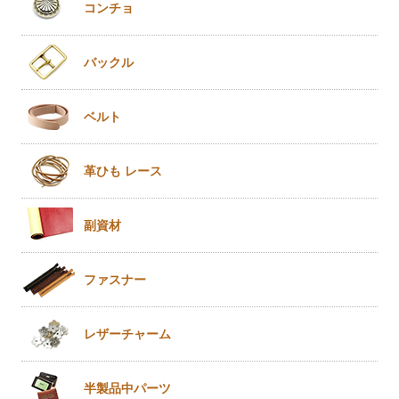
コンチョ
バックル
ベルト
革ひも
レース
副資材
ファスナー
レザー
チャーム
半製品
中パーツ