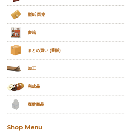
型紙 図案
書籍
まとめ買い
(業販)
加工
完成品
廃盤商品
Shop Menu