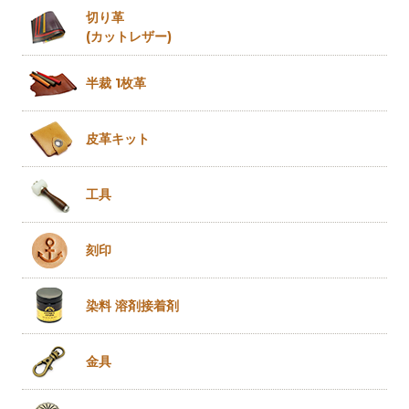
切り革
(カットレザー)
半裁 1枚革
皮革キット
工具
刻印
染料 溶剤
接着剤
金具