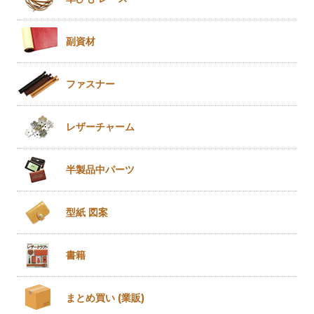
副資材
ファスナー
レザー
チャーム
半製品
中パーツ
型紙 図案
書籍
まとめ買い
(業販)