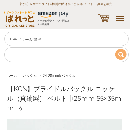
【公式】レザークラフト材料専門店ぱれっと‐皮革･キット･工具等を販売
メール便対応OK 3,000円以上
で送料無料
ホーム
>
バックル
>
24-25mm巾バックル
【KC's】ブライドルバックル ニッケ
ル（真鍮製） ベルト巾25mm 55×35m
m 1ヶ