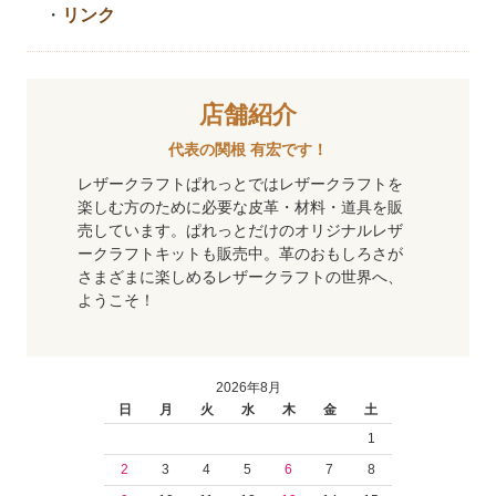
・
リンク
店舗紹介
代表の関根 有宏です！
レザークラフトぱれっとではレザークラフトを
楽しむ方のために必要な皮革・材料・道具を販
売しています。ぱれっとだけのオリジナルレザ
ークラフトキットも販売中。革のおもしろさが
さまざまに楽しめるレザークラフトの世界へ、
ようこそ！
2026年8月
日
月
火
水
木
金
土
1
2
3
4
5
6
7
8