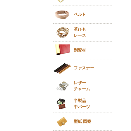
ベルト
革ひも
レース
副資材
ファスナー
レザー
チャーム
半製品
中パーツ
型紙 図案