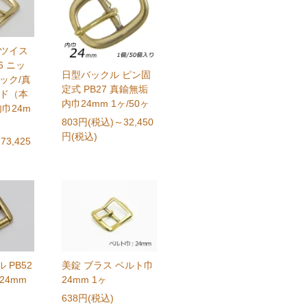
 ツイス
6 ニッ
日型バックル ピン固
ック/真
定式 PB27 真鍮無垢
ルド（本
内巾24mm 1ヶ/50ヶ
内巾24m
803円(税込)
～32,450
円(税込)
73,425
 PB52
美錠 ブラス ベルト巾
24mm
24mm 1ヶ
638円(税込)