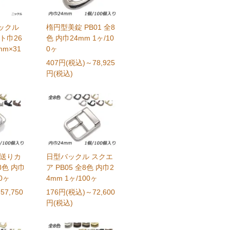
ックル
楕円型美錠 PB01 全8
ト巾26
色 内巾24mm 1ヶ/10
m×31
0ヶ
407円(税込)
～78,925
円(税込)
 送りカ
日型バックル スクエ
8色 内巾
ア PB05 全8色 内巾2
00ヶ
4mm 1ヶ/100ヶ
57,750
176円(税込)
～72,600
円(税込)