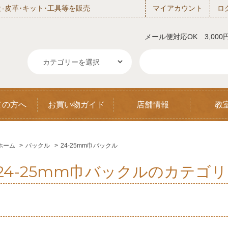
‐皮革･キット･工具等を販売
マイアカウント
ロ
メール便対応OK 3,00
ての方へ
お買い物ガイド
店舗情報
教
ホーム
>
バックル
>
24-25mm巾バックル
24-25mm巾バックルのカテゴリ