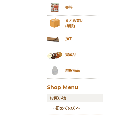
書籍
まとめ買い
(業販)
加工
完成品
廃盤商品
Shop Menu
お買い物
・
初めての方へ