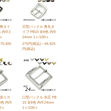
 角タイ
日型バックル 角丸タ
色 内巾2
イプ PB10 全8色 内巾
0ヶ
24mm 1ヶ/100ヶ
70,400
275円(税込)
～66,825
円(税込)
 送りカ
口型バックル 先広 PB
8色 内巾
15 全8色 内巾24mm
00ヶ
1ヶ/100ヶ