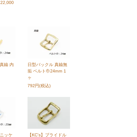
22,000
真鍮 内
日型バックル 真鍮無
垢 ベルト巾24mm 1
ヶ
792円(税込)
 ニッケ
【KC's】ブライドル