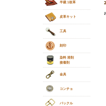
半裁 1枚革
皮革キット
工具
刻印
染料 溶剤
接着剤
金具
コンチョ
バックル