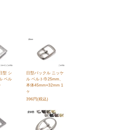
日型 シ
日型バックル ニッケ
ル ベル
ル ベルト巾25mm、
ヶ
本体45mm×32mm 1
ヶ
396円(税込)