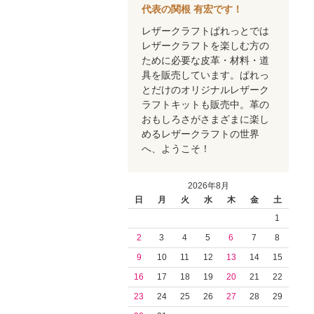
代表の関根 有宏です！
レザークラフトぱれっとでは
レザークラフトを楽しむ方の
ために必要な皮革・材料・道
具を販売しています。ぱれっ
とだけのオリジナルレザーク
ラフトキットも販売中。革の
おもしろさがさまざまに楽し
めるレザークラフトの世界
へ、ようこそ！
2026年8月
日
月
火
水
木
金
土
1
2
3
4
5
6
7
8
9
10
11
12
13
14
15
16
17
18
19
20
21
22
23
24
25
26
27
28
29