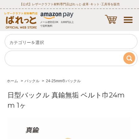
【公式】レザークラフト材料専門店ぱれっと‐皮革･キット･工具等を販売
メール便対応OK 3,000円以上
で送料無料
ホーム
>
バックル
>
24-25mm巾バックル
日型バックル 真鍮無垢 ベルト巾24m
m 1ヶ