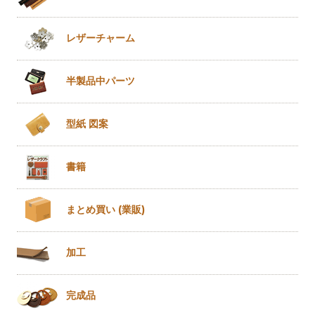
レザー
チャーム
半製品
中パーツ
型紙 図案
書籍
まとめ買い
(業販)
加工
完成品