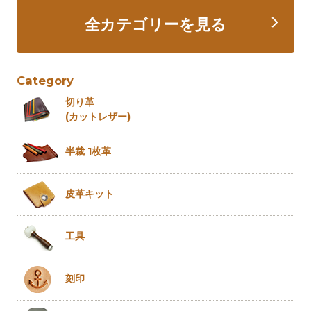
全カテゴリーを見る
Category
切り革
(カットレザー)
半裁 1枚革
皮革キット
工具
刻印