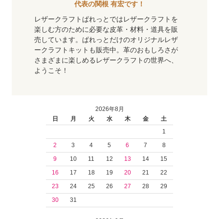
代表の関根 有宏です！
レザークラフトぱれっとではレザークラフトを
楽しむ方のために必要な皮革・材料・道具を販
売しています。ぱれっとだけのオリジナルレザ
ークラフトキットも販売中。革のおもしろさが
さまざまに楽しめるレザークラフトの世界へ、
ようこそ！
2026年8月
日
月
火
水
木
金
土
1
2
3
4
5
6
7
8
9
10
11
12
13
14
15
16
17
18
19
20
21
22
23
24
25
26
27
28
29
30
31