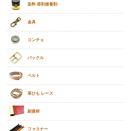
染料 溶剤
接着剤
金具
コンチョ
バックル
ベルト
革ひも
レース
副資材
ファスナー