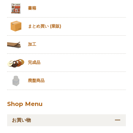
書籍
まとめ買い
(業販)
加工
完成品
廃盤商品
Shop Menu
お買い物