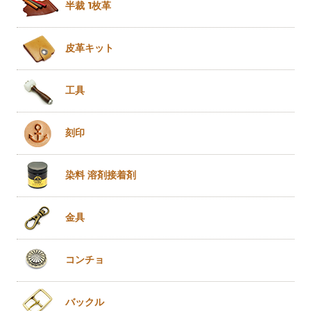
半裁 1枚革
皮革キット
工具
刻印
染料 溶剤
接着剤
金具
コンチョ
バックル