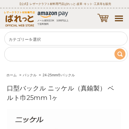
【公式】レザークラフト材料専門店ぱれっと‐皮革･キット･工具等を販売
メール便対応OK 3,000円以上
で送料無料
ホーム
>
バックル
>
24-25mm巾バックル
口型バックル ニッケル（真鍮製） ベ
ルト巾25mm 1ヶ