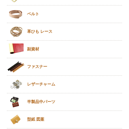
ベルト
革ひも
レース
副資材
ファスナー
レザー
チャーム
半製品
中パーツ
型紙 図案