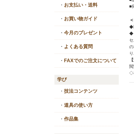
・
お支払い・送料
■
・
お買い物ガイド
＜
◆
・
今月のプレゼント
◆
セ
・
よくある質問
の
り
【
・
FAXでのご注文について
閲
◇
学び
・
技法コンテンツ
・
道具の使い方
・
作品集