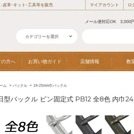
‐皮革･キット･工具等を販売
マイアカウント
ロ
メール便対応OK 3,00
ての方へ
お買い物ガイド
店舗情報
教
ーム
>
バックル
>
24-25mm巾バックル
日型バックル ピン固定式 PB12 全8色 内巾24