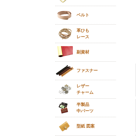
ベルト
革ひも
レース
副資材
ファスナー
レザー
チャーム
半製品
中パーツ
型紙 図案