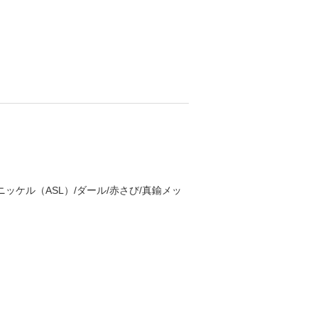
ッケル（ASL）/ダール/赤さび/真鍮メッ