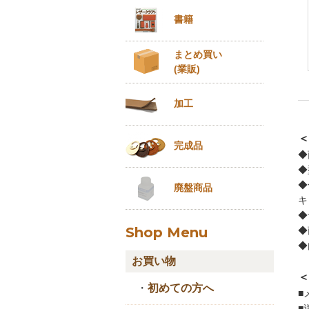
書籍
まとめ買い
(業販)
加工
＜
完成品
◆
◆
◆
廃盤商品
キ
◆
Shop Menu
◆
◆
お買い物
＜
・
初めての方へ
■
■