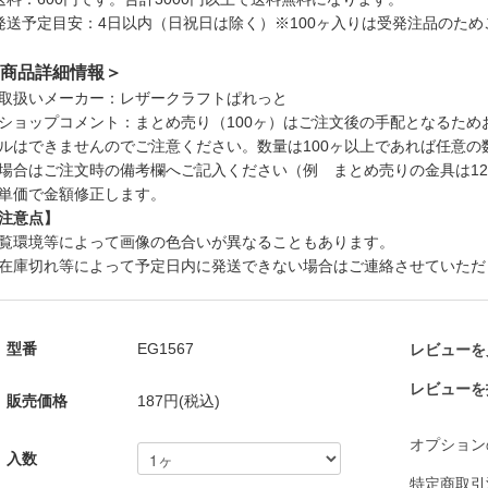
発送予定目安：4日以内（日祝日は除く）※100ヶ入りは受発注品のためご
商品詳細情報＞
取扱いメーカー：レザークラフトぱれっと
ショップコメント：まとめ売り（100ヶ）はご注文後の手配となるた
ルはできませんのでご注意ください。数量は100ヶ以上であれば任意
場合はご注文時の備考欄へご記入ください（例 まとめ売りの金具は1
単価で金額修正します。
注意点】
覧環境等によって画像の色合いが異なることもあります。
在庫切れ等によって予定日内に発送できない場合はご連絡させていただ
型番
EG1567
レビューを見
レビューを
販売価格
187円(税込)
オプション
入数
特定商取引