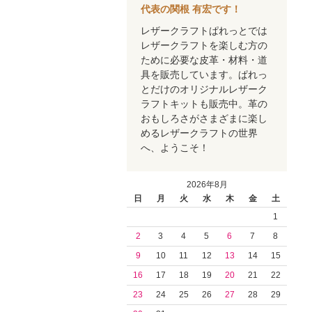
代表の関根 有宏です！
レザークラフトぱれっとでは
レザークラフトを楽しむ方の
ために必要な皮革・材料・道
具を販売しています。ぱれっ
とだけのオリジナルレザーク
ラフトキットも販売中。革の
おもしろさがさまざまに楽し
めるレザークラフトの世界
へ、ようこそ！
2026年8月
日
月
火
水
木
金
土
1
2
3
4
5
6
7
8
9
10
11
12
13
14
15
16
17
18
19
20
21
22
23
24
25
26
27
28
29