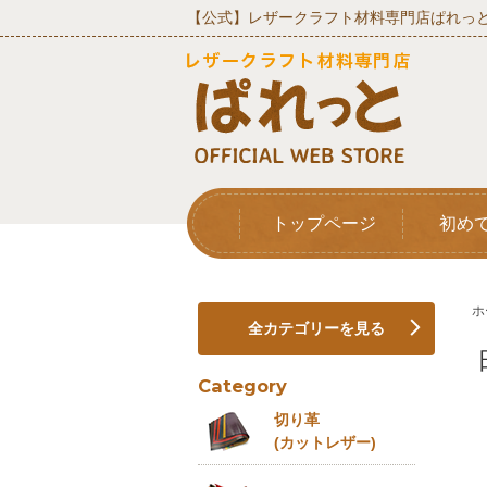
【公式】レザークラフト材料専門店ぱれっと
トップページ
初め
ホ
全カテゴリーを見る
Category
切り革
(カットレザー)