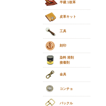
半裁 1枚革
皮革キット
工具
刻印
染料 溶剤
接着剤
金具
コンチョ
バックル