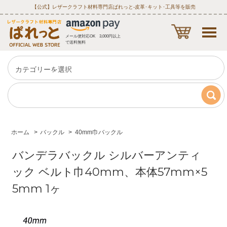
【公式】レザークラフト材料専門店ぱれっと‐皮革･キット･工具等を販売
メール便対応OK 3,000円以上
で送料無料
ホーム
>
バックル
>
40mm巾バックル
バンデラバックル シルバーアンティ
ック ベルト巾40mm、本体57mm×5
5mm 1ヶ