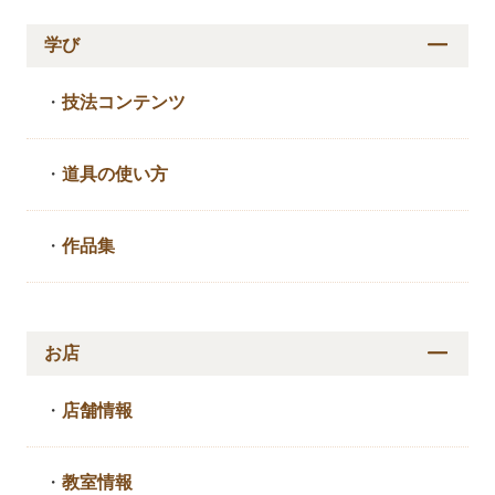
学び
・
技法コンテンツ
・
道具の使い方
・
作品集
お店
・
店舗情報
・
教室情報