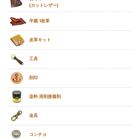
(カットレザー)
半裁 1枚革
皮革キット
工具
刻印
染料 溶剤
接着剤
金具
コンチョ