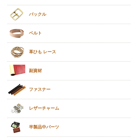
バックル
ベルト
革ひも
レース
副資材
ファスナー
レザー
チャーム
半製品
中パーツ