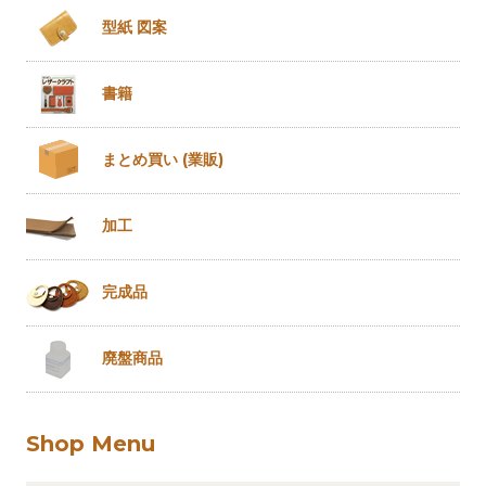
型紙 図案
書籍
まとめ買い
(業販)
加工
完成品
廃盤商品
Shop Menu