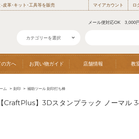
‐皮革･キット･工具等を販売
マイアカウント
ロ
メール便対応OK 3,00
ての方へ
お買い物ガイド
店舗情報
教
ーム
>
刻印
>
補助ツール 刻印打ち棒
【CraftPlus】3Dスタンプラック ノーマル 34