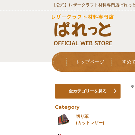
【公式】レザークラフト材料専門店ぱれっと
トップページ
初め
ホ
全カテゴリーを見る
Category
切り革
(カットレザー)