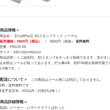
商品情報＞
商品名：【CraftPlus】3Dスタンプラック ノーマル
販売価格：3960円（税込）
/ 3600円（税抜）
送料無料
型番：PI8125-00
サイズ：345×160×H62mm
商品説明：ミニ絵刻印、3Dスタンプをすっきり収納できます。見やす
止め防止シールが貼ってあります。打ち棒4本、刻印36個を収納可能です
が2個です。）
配送について＞
この商品はメール便には対応しておりません。
送料：送料無料です
発送予定目安：4日以内（日祝日は除く）
商品詳細情報＞
取扱いメーカー：レザークラフトぱれっと