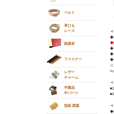
ベルト
革ひも
レース
＜
◆
◆
副資材
◆
◆
ファスナー
◆
り
m
レザー
チャーム
＜
半製品
■
中パーツ
■
＜
型紙 図案
◆