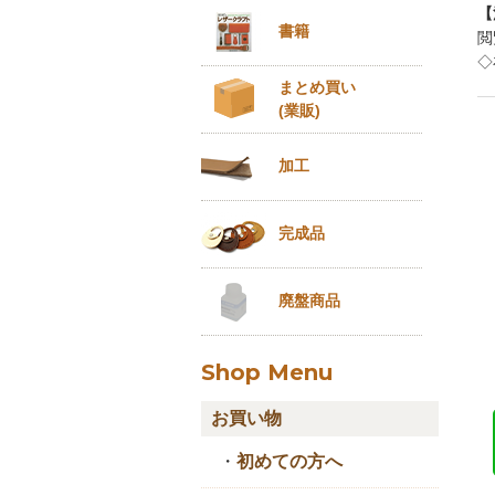
【
書籍
閲
◇
まとめ買い
(業販)
加工
完成品
廃盤商品
Shop Menu
お買い物
・
初めての方へ