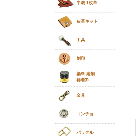
半裁 1枚革
皮革キット
工具
刻印
染料 溶剤
接着剤
金具
コンチョ
バックル