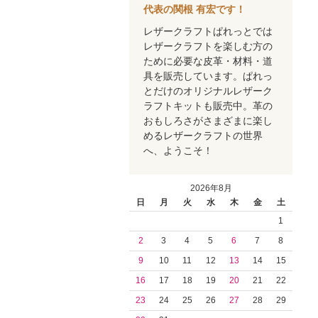
代表の関根 有宏です！
レザークラフトぱれっとでは
レザークラフトを楽しむ方の
ために必要な皮革・材料・道
具を販売しています。ぱれっ
とだけのオリジナルレザーク
ラフトキットも販売中。革の
おもしろさがさまざまに楽し
めるレザークラフトの世界
へ、ようこそ！
2026年8月
日
月
火
水
木
金
土
1
2
3
4
5
6
7
8
9
10
11
12
13
14
15
16
17
18
19
20
21
22
23
24
25
26
27
28
29