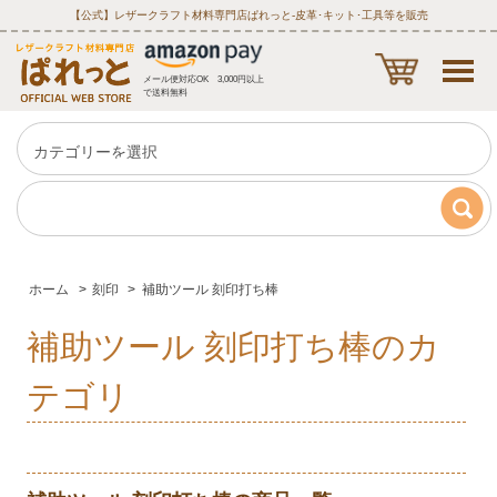
【公式】レザークラフト材料専門店ぱれっと‐皮革･キット･工具等を販売
メール便対応OK 3,000円以上
で送料無料
ホーム
>
刻印
>
補助ツール 刻印打ち棒
補助ツール 刻印打ち棒のカ
テゴリ