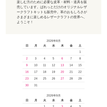
楽しむ方のために必要な皮革・材料・道具を販
売しています。ぱれっとだけのオリジナルレザ
ークラフトキットも販売中。革のおもしろさが
さまざまに楽しめるレザークラフトの世界へ、
ようこそ！
2026年8月
日
月
火
水
木
金
土
1
2
3
4
5
6
7
8
9
10
11
12
13
14
15
16
17
18
19
20
21
22
23
24
25
26
27
28
29
30
31
2026年9月
日
月
火
水
木
金
土
1
2
3
4
5