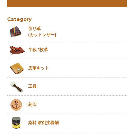
Category
切り革
(カットレザー)
半裁 1枚革
皮革キット
工具
刻印
染料 溶剤
接着剤