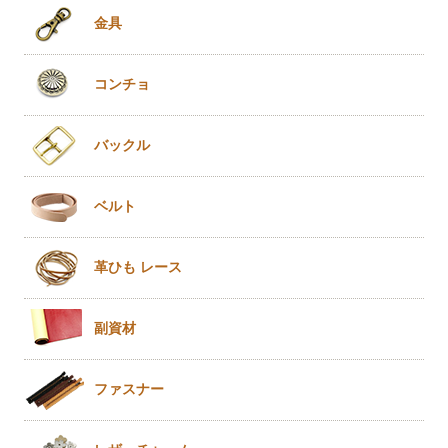
金具
コンチョ
バックル
ベルト
革ひも
レース
副資材
ファスナー