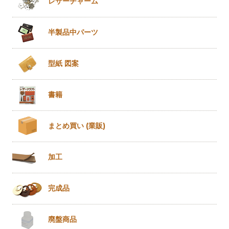
レザー
チャーム
半製品
中パーツ
型紙 図案
書籍
まとめ買い
(業販)
加工
完成品
廃盤商品