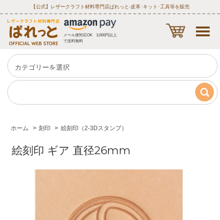
【公式】レザークラフト材料専門店ぱれっと‐皮革･キット･工具等を販売
メール便対応OK 3,000円以上
で送料無料
ホーム
>
刻印
>
絵刻印（2-3Dスタンプ）
絵刻印 ギア 直径26mm