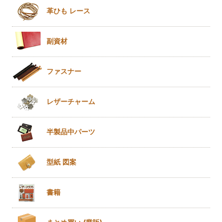
革ひも
レース
副資材
ファスナー
レザー
チャーム
半製品
中パーツ
型紙 図案
書籍