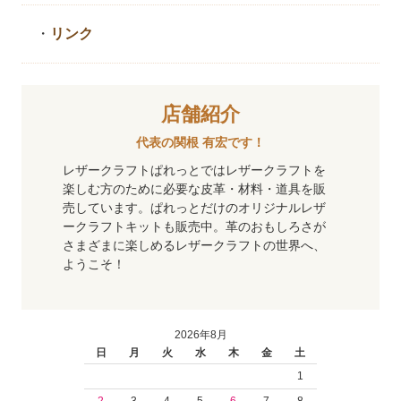
・
リンク
店舗紹介
代表の関根 有宏です！
レザークラフトぱれっとではレザークラフトを
楽しむ方のために必要な皮革・材料・道具を販
売しています。ぱれっとだけのオリジナルレザ
ークラフトキットも販売中。革のおもしろさが
さまざまに楽しめるレザークラフトの世界へ、
ようこそ！
2026年8月
日
月
火
水
木
金
土
1
2
3
4
5
6
7
8