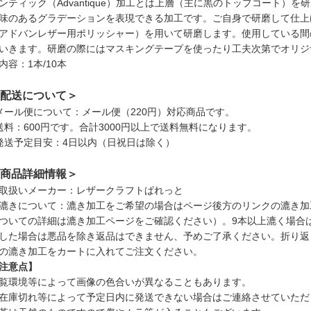
ンティック（Advantique）加工とは上層（主に黒のトップコート）
味のあるグラデーションを表現できる加工です。ご自身で研磨して仕上
アドバンレザー用ポリッシャー）を用いて研磨します。使用している間
いきます。研磨の際にはマスキングテープを使ったり工夫次第でオリジ
内容：1本/10本
配送について＞
メール便について：メール便（220円）対応商品です。
送料：600円です。合計3000円以上で送料無料になります。
発送予定目安：4日以内（日祝日は除く）
商品詳細情報＞
取扱いメーカー：レザークラフトぱれっと
漉きについて：漉き加工をご希望の場合はページ後方のリンクの漉き加
ついての詳細は漉き加工ページをご確認ください）。9本以上漉く場合
した場合は悪品を除き返品はできません、予めご了承ください。折り返
の漉き加工をカートに入れてご注文ください。
注意点】
覧環境等によって画像の色合いが異なることもあります。
在庫切れ等によって予定日内に発送できない場合はご連絡させていただ