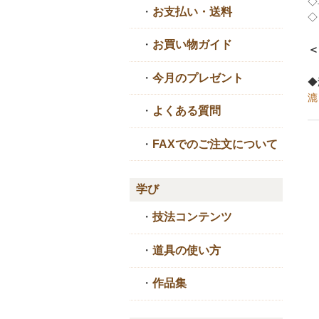
◇
・
お支払い・送料
◇
・
お買い物ガイド
＜
・
今月のプレゼント
◆
漉
・
よくある質問
・
FAXでのご注文について
学び
・
技法コンテンツ
・
道具の使い方
・
作品集