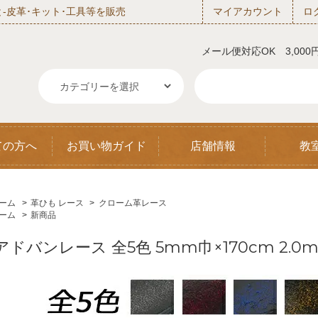
‐皮革･キット･工具等を販売
マイアカウント
ロ
メール便対応OK 3,00
ての方へ
お買い物ガイド
店舗情報
教
ーム
>
革ひも レース
>
クローム革レース
ーム
>
新商品
アドバンレース 全5色 5mm巾×170cm 2.0m