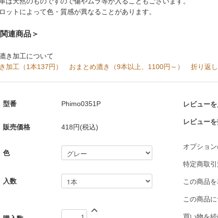
革は天然のものですので傷やムラ等が入ることもございます。
ロットによって色・質感が異なることがあります。
関連商品＞
漉き加工について
き加工（1本137円）
おまとめ漉き（9本以上、1100円～）
折り返し
型番
Phimo0351P
レビューを見
レビューを
販売価格
418円(税込)
オプション
色
特定商取引
入数
この商品を
この商品に
買い物を続