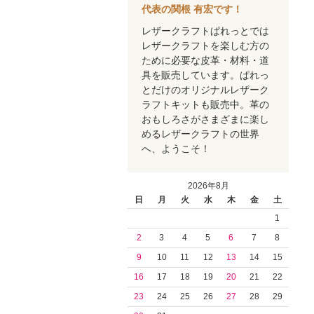
代表の関根 有宏です！
レザークラフトぱれっとでは
レザークラフトを楽しむ方の
ために必要な皮革・材料・道
具を販売しています。ぱれっ
とだけのオリジナルレザーク
ラフトキットも販売中。革の
おもしろさがさまざまに楽し
めるレザークラフトの世界
へ、ようこそ！
2026年8月
日
月
火
水
木
金
土
1
2
3
4
5
6
7
8
9
10
11
12
13
14
15
16
17
18
19
20
21
22
23
24
25
26
27
28
29