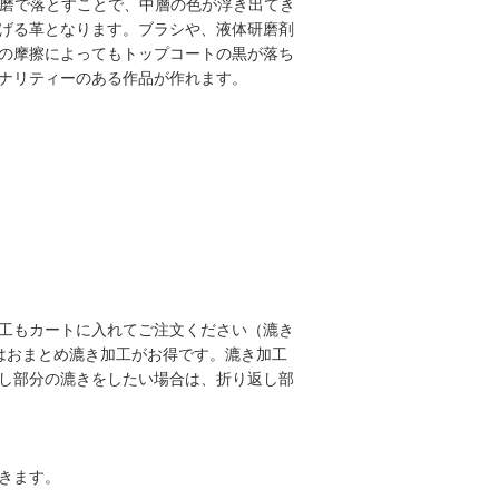
を研磨で落とすことで、中層の色が浮き出てき
げる革となります。ブラシや、液体研磨剤
の摩擦によってもトップコートの黒が落ち
ナリティーのある作品が作れます。
工もカートに入れてご注文ください（漉き
はおまとめ漉き加工がお得です。漉き加工
し部分の漉きをしたい場合は、折り返し部
きます。