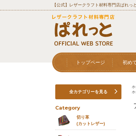
【公式】レザークラフト材料専門店ぱれっと
トップページ
初め
ホ
全カテゴリーを見る
ホ
Category
切り革
(カットレザー)