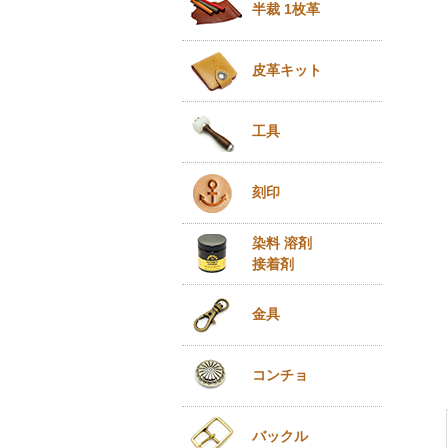
半裁 1枚革
皮革キット
工具
刻印
染料 溶剤
接着剤
金具
コンチョ
バックル