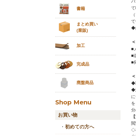
バ
て
書籍
（
て
まとめ買い
◆
(業販)
＜
加工
■
■
■
完成品
＜
廃盤商品
◆
◆
に
Shop Menu
を
分
お買い物
【
閲
・
初めての方へ
◇