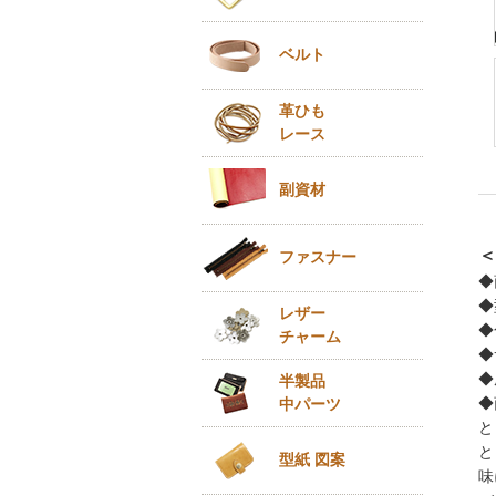
ベルト
革ひも
レース
副資材
＜
ファスナー
◆
◆
レザー
◆
チャーム
◆
◆
半製品
◆
中パーツ
と
と
型紙 図案
味