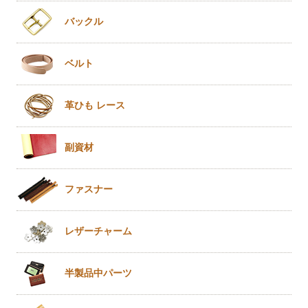
バックル
ベルト
革ひも
レース
副資材
ファスナー
レザー
チャーム
半製品
中パーツ