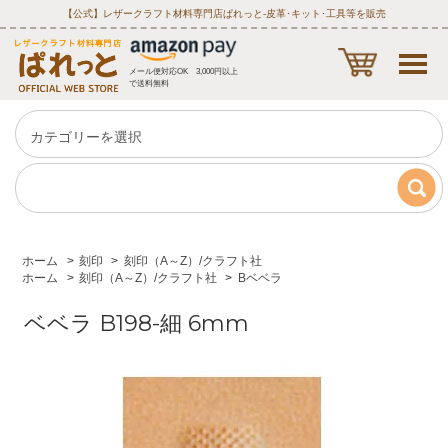
【公式】レザークラフト材料専門店ぱれっと‐皮革･キット･工具等を販売
メール便対応OK 3,000円以上
で送料無料
ホーム
>
刻印
>
刻印（A～Z）/クラフト社
ホーム
>
刻印（A～Z）/クラフト社
>
Bベベラ
ベベラ B198-細 6mm