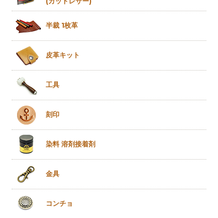
(カットレザー)
半裁 1枚革
皮革キット
工具
刻印
染料 溶剤
接着剤
金具
コンチョ