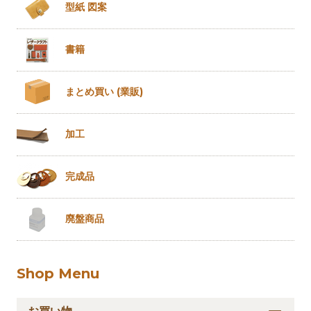
型紙 図案
書籍
まとめ買い
(業販)
加工
完成品
廃盤商品
Shop Menu