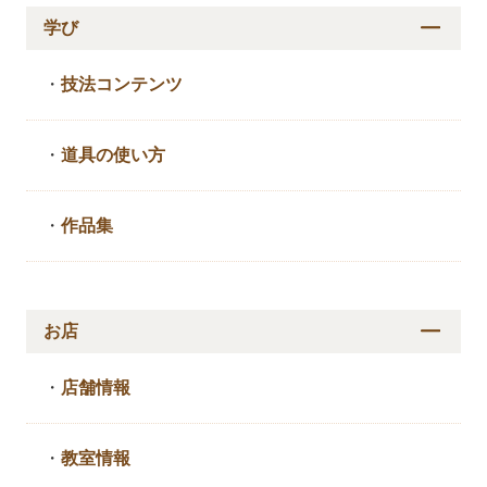
学び
・
技法コンテンツ
・
道具の使い方
・
作品集
お店
・
店舗情報
・
教室情報