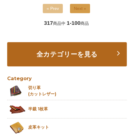
« Prev
Next »
317
1-100
商品中
商品
全カテゴリーを見る
Category
切り革
(カットレザー)
半裁 1枚革
皮革キット