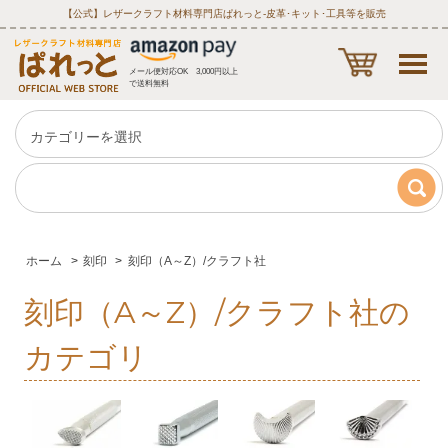
【公式】レザークラフト材料専門店ぱれっと‐皮革･キット･工具等を販売
メール便対応OK 3,000円以上
で送料無料
ホーム
>
刻印
>
刻印（A～Z）/クラフト社
刻印（A～Z）/クラフト社の
カテゴリ