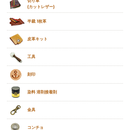
切り革
(カットレザー)
半裁 1枚革
皮革キット
工具
刻印
染料 溶剤
接着剤
金具
コンチョ