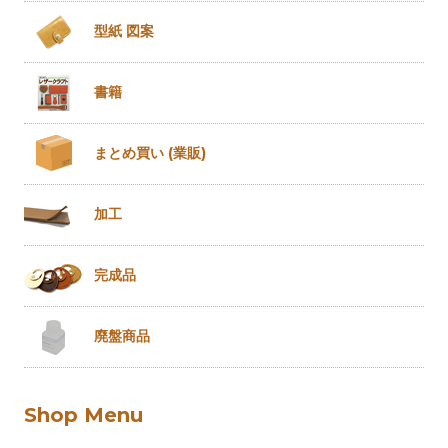
型紙 図案
書籍
まとめ買い
(業販)
加工
完成品
廃盤商品
Shop Menu