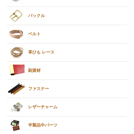
バックル
ベルト
革ひも
レース
副資材
ファスナー
レザー
チャーム
半製品
中パーツ