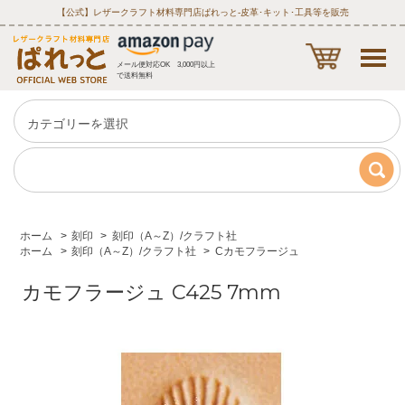
【公式】レザークラフト材料専門店ぱれっと‐皮革･キット･工具等を販売
メール便対応OK 3,000円以上
で送料無料
ホーム
>
刻印
>
刻印（A～Z）/クラフト社
ホーム
>
刻印（A～Z）/クラフト社
>
Cカモフラージュ
カモフラージュ C425 7mm