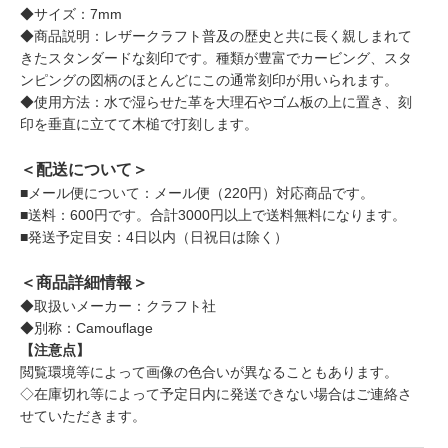
◆サイズ：7mm
◆商品説明：レザークラフト普及の歴史と共に長く親しまれて
きたスタンダードな刻印です。種類が豊富でカービング、スタ
ンピングの図柄のほとんどにこの通常刻印が用いられます。
◆使用方法：水で湿らせた革を大理石やゴム板の上に置き、刻
印を垂直に立てて木槌で打刻します。
＜配送について＞
■メール便について：メール便（220円）対応商品です。
■送料：600円です。合計3000円以上で送料無料になります。
■発送予定目安：4日以内（日祝日は除く）
＜商品詳細情報＞
◆取扱いメーカー：クラフト社
◆別称：Camouflage
【注意点】
閲覧環境等によって画像の色合いが異なることもあります。
◇在庫切れ等によって予定日内に発送できない場合はご連絡さ
せていただきます。