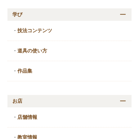
学び
・
技法コンテンツ
・
道具の使い方
・
作品集
お店
・
店舗情報
・
教室情報