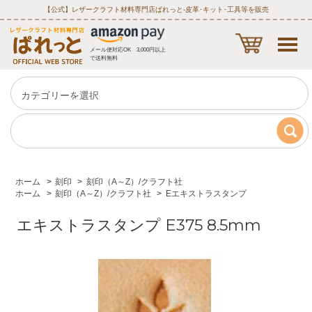
【公式】レザークラフト材料専門店ぱれっと‐皮革･キット･工具等を販売
メール便対応OK 3,000円以上
で送料無料
ホーム
>
刻印
>
刻印（A～Z）/クラフト社
ホーム
>
刻印（A～Z）/クラフト社
>
Eエキストラスタンプ
エキストラスタンプ E375 8.5mm