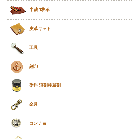
半裁 1枚革
皮革キット
工具
刻印
染料 溶剤
接着剤
金具
コンチョ