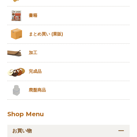
書籍
まとめ買い
(業販)
加工
完成品
廃盤商品
Shop Menu
お買い物