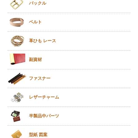
バックル
ベルト
革ひも
レース
副資材
ファスナー
レザー
チャーム
半製品
中パーツ
型紙 図案