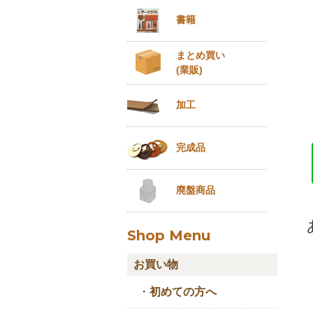
書籍
まとめ買い
(業販)
加工
完成品
廃盤商品
Shop Menu
お買い物
・
初めての方へ