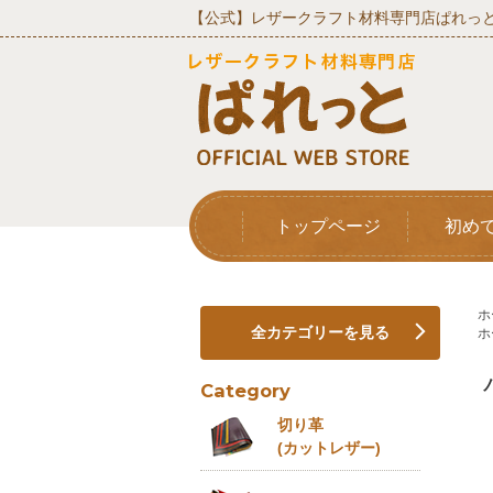
【公式】レザークラフト材料専門店ぱれっと
トップページ
初め
ホ
全カテゴリーを見る
ホ
Category
切り革
(カットレザー)