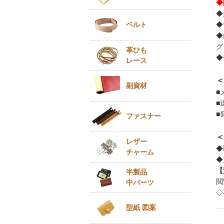
◆
◆
◆
ベルト
◆
グ
革ひも
◆
レース
＜
副資材
■
■
■
ファスナー
＜
レザー
◆
チャーム
◆
【
半製品
閲
中パーツ
◇
型紙 図案