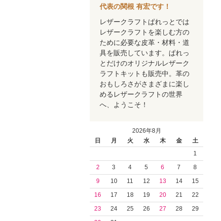
代表の関根 有宏です！
レザークラフトぱれっとでは
レザークラフトを楽しむ方の
ために必要な皮革・材料・道
具を販売しています。ぱれっ
とだけのオリジナルレザーク
ラフトキットも販売中。革の
おもしろさがさまざまに楽し
めるレザークラフトの世界
へ、ようこそ！
2026年8月
日
月
火
水
木
金
土
1
2
3
4
5
6
7
8
9
10
11
12
13
14
15
16
17
18
19
20
21
22
23
24
25
26
27
28
29