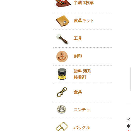
半裁 1枚革
皮革キット
工具
刻印
染料 溶剤
接着剤
金具
コンチョ
＜
◆
バックル