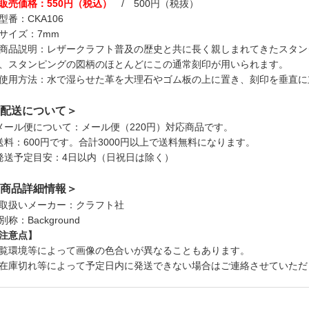
販売価格：550円（税込）
/ 500円（税抜）
型番：CKA106
サイズ：7mm
商品説明：レザークラフト普及の歴史と共に長く親しまれてきたスタン
、スタンピングの図柄のほとんどにこの通常刻印が用いられます。
使用方法：水で湿らせた革を大理石やゴム板の上に置き、刻印を垂直に
配送について＞
メール便について：メール便（220円）対応商品です。
送料：600円です。合計3000円以上で送料無料になります。
発送予定目安：4日以内（日祝日は除く）
商品詳細情報＞
取扱いメーカー：クラフト社
別称：Background
注意点】
覧環境等によって画像の色合いが異なることもあります。
在庫切れ等によって予定日内に発送できない場合はご連絡させていただ