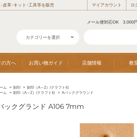
‐皮革･キット･工具等を販売
マイアカウント
ロ
メール便対応OK 3,00
ての方へ
お買い物ガイド
店舗情報
教
ーム
>
刻印
>
刻印（A～Z）/クラフト社
ーム
>
刻印（A～Z）/クラフト社
>
Aバックグラウンド
バックグランド A106 7mm