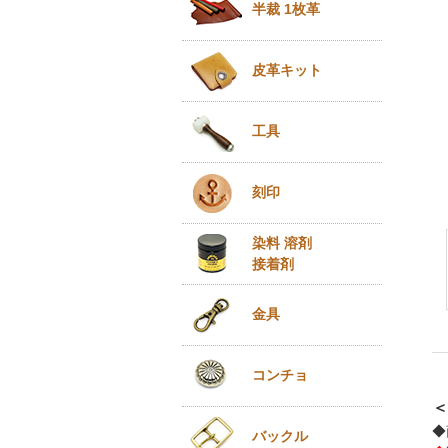
半裁 1枚革
皮革キット
工具
刻印
染料 溶剤
接着剤
金具
コンチョ
＜
◆
バックル