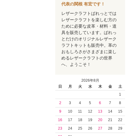
代表の関根 有宏です！
レザークラフトぱれっとでは
レザークラフトを楽しむ方の
ために必要な皮革・材料・道
具を販売しています。ぱれっ
とだけのオリジナルレザーク
ラフトキットも販売中。革の
おもしろさがさまざまに楽し
めるレザークラフトの世界
へ、ようこそ！
2026年8月
日
月
火
水
木
金
土
1
2
3
4
5
6
7
8
9
10
11
12
13
14
15
16
17
18
19
20
21
22
23
24
25
26
27
28
29