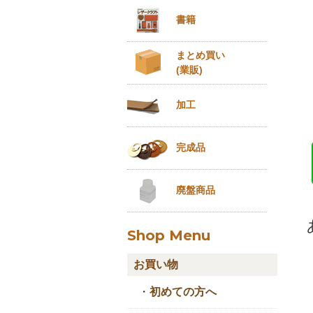
書籍
まとめ買い
(業販)
加工
完成品
廃盤商品
Shop Menu
お買い物
・
初めての方へ