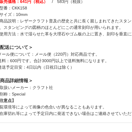
販売価格：641円（税込）
/ 583円（税抜）
型番：CKK158
サイズ：10mm
商品説明：レザークラフト普及の歴史と共に長く親しまれてきたスタン
、スタンピングの図柄のほとんどにこの通常刻印が用いられます。
使用方法：水で湿らせた革を大理石やゴム板の上に置き、刻印を垂直に
配送について＞
メール便について：メール便（220円）対応商品です。
送料：600円です。合計3000円以上で送料無料になります。
発送予定目安：4日以内（日祝日は除く）
商品詳細情報＞
取扱いメーカー：クラフト社
別称：Special
注意点】
覧環境等によって画像の色合いが異なることもあります。
在庫切れ等によって予定日内に発送できない場合はご連絡させていただ