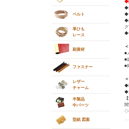
◆
◆
◆
ベルト
◆
グ
革ひも
◆
レース
＜
副資材
■
■
■
ファスナー
＜
レザー
◆
チャーム
◆
【
半製品
閲
中パーツ
◇
型紙 図案