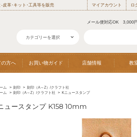
‐皮革･キット･工具等を販売
マイアカウント
ロ
メール便対応OK 3,00
ての方へ
お買い物ガイド
店舗情報
教
ーム
>
刻印
>
刻印（A～Z）/クラフト社
ーム
>
刻印（A～Z）/クラフト社
>
Kニュースタンプ
ニュースタンプ K158 10mm