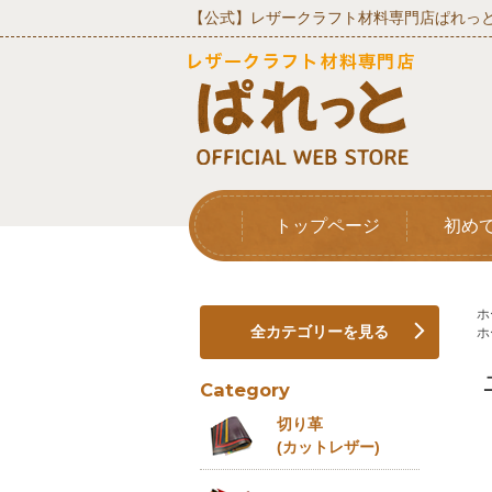
【公式】レザークラフト材料専門店ぱれっと
トップページ
初め
ホ
全カテゴリーを見る
ホ
Category
切り革
(カットレザー)