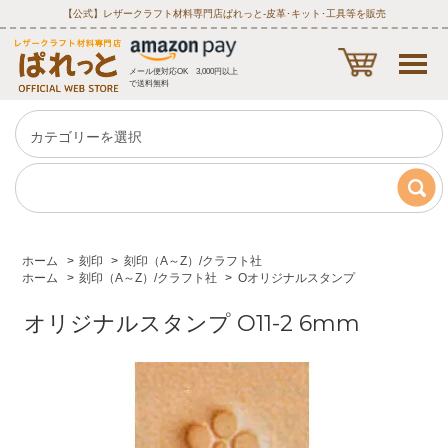
【公式】レザークラフト材料専門店ぱれっと‐皮革･キット･工具等を販売
メール便対応OK 3,000円以上
で送料無料
ホーム
>
刻印
>
刻印（A～Z）/クラフト社
ホーム
>
刻印（A～Z）/クラフト社
>
Oオリジナルスタンプ
オリジナルスタンプ O11-2 6mm