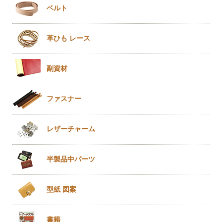
ベルト
革ひも
レース
副資材
ファスナー
レザー
チャーム
半製品
中パーツ
型紙 図案
書籍