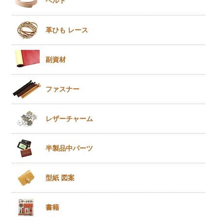
ベルト
革ひも
レース
副資材
ファスナー
レザー
チャーム
半製品
中パーツ
型紙 図案
書籍