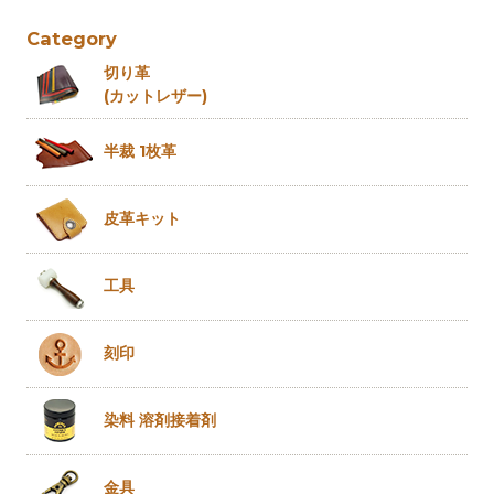
Category
切り革
(カットレザー)
半裁 1枚革
皮革キット
工具
刻印
染料 溶剤
接着剤
金具