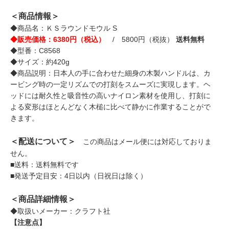
＜商品情報＞
◆商品名：ＫＳラウンドモウル S
◆販売価格：6380円（税込）
/ 5800円（税抜）
送料無料
◆型番：C8568
◆サイズ：約420g
◆商品説明：日本人の手に合わせた細身の木製ハンドルは、カ
ービング時の一定リズムでの打刻をスムーズに実現します。ヘ
ッドには耐久性と吸音性の高いナイロン素材を使用し、打刻に
よる変形はほとんどなく木槌に比べて静かに作業することがで
きます。
＜配送について＞
この商品はメール便には対応しておりま
せん。
■送料：送料無料です
■発送予定目安：4日以内（日祝日は除く）
＜商品詳細情報＞
◆取扱いメーカー：クラフト社
【注意点】