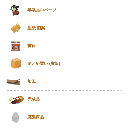
半製品
中パーツ
型紙 図案
書籍
まとめ買い
(業販)
加工
完成品
廃盤商品