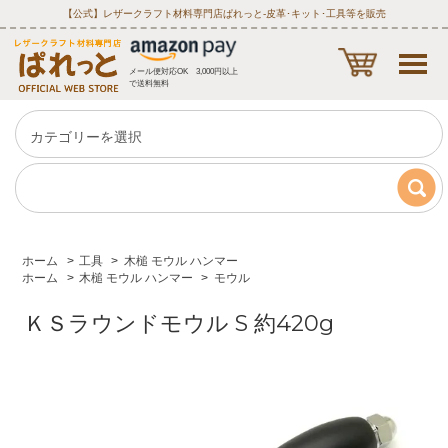
【公式】レザークラフト材料専門店ぱれっと‐皮革･キット･工具等を販売
メール便対応OK 3,000円以上
で送料無料
ホーム
>
工具
>
木槌 モウル ハンマー
ホーム
>
木槌 モウル ハンマー
>
モウル
ＫＳラウンドモウル S 約420g