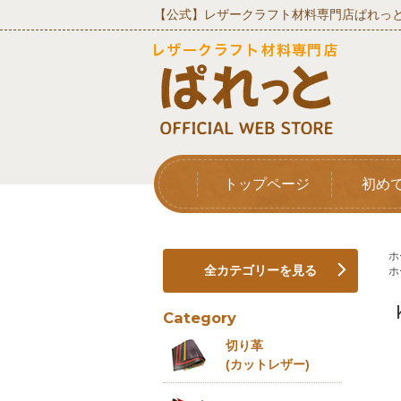
【公式】レザークラフト材料専門店ぱれっと
トップページ
初め
ホ
全カテゴリーを見る
ホ
Category
切り革
(カットレザー)