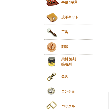
半裁 1枚革
皮革キット
工具
刻印
染料 溶剤
接着剤
金具
コンチョ
バックル