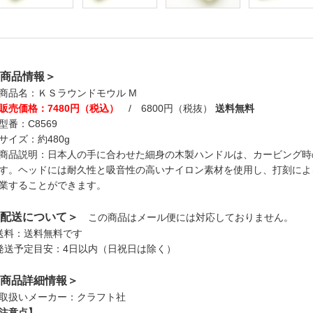
商品情報＞
商品名：ＫＳラウンドモウル M
販売価格：7480円（税込）
/ 6800円（税抜）
送料無料
型番：C8569
サイズ：約480g
商品説明：日本人の手に合わせた細身の木製ハンドルは、カービング時
す。ヘッドには耐久性と吸音性の高いナイロン素材を使用し、打刻によ
業することができます。
配送について＞
この商品はメール便には対応しておりません。
送料：送料無料です
発送予定目安：4日以内（日祝日は除く）
商品詳細情報＞
取扱いメーカー：クラフト社
注意点】