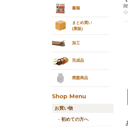
閲
書籍
◇
まとめ買い
(業販)
加工
完成品
廃盤商品
Shop Menu
お買い物
・
初めての方へ