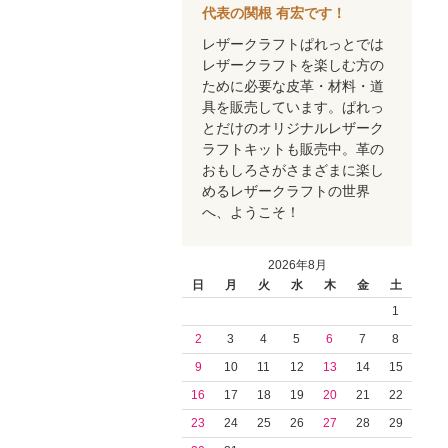
代表の関根 有宏です！
レザークラフトぱれっとでは
レザークラフトを楽しむ方の
ために必要な皮革・材料・道
具を販売しています。ぱれっ
とだけのオリジナルレザーク
ラフトキットも販売中。革の
おもしろさがさまざまに楽し
めるレザークラフトの世界
へ、ようこそ！
2026年8月
日
月
火
水
木
金
土
1
2
3
4
5
6
7
8
9
10
11
12
13
14
15
16
17
18
19
20
21
22
23
24
25
26
27
28
29