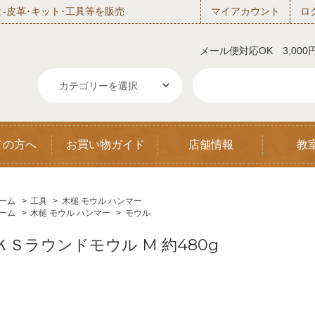
‐皮革･キット･工具等を販売
マイアカウント
ロ
メール便対応OK 3,00
ての方へ
お買い物ガイド
店舗情報
教
ーム
>
工具
>
木槌 モウル ハンマー
ーム
>
木槌 モウル ハンマー
>
モウル
ＫＳラウンドモウル M 約480g