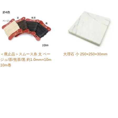
＜廃止品＞スムース糸 太 ベー
大理石 小 250×250×30mm
ジュ/茶/焦茶/黒 約1.0mm×10m
10m巻