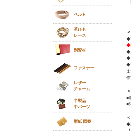
ベルト
革ひも
＜
レース
◆
◆
副資材
◆
◆
◆
ファスナー
ま
作
レザー
チャーム
＜
■
半製品
■
中パーツ
＜
型紙 図案
◆
【