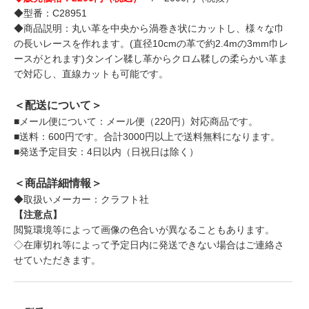
◆型番：C28951
◆商品説明：丸い革を中央から渦巻き状にカットし、様々な巾
の長いレースを作れます。(直径10cmの革で約2.4mの3mm巾レ
ースがとれます)タンイン鞣し革からクロム鞣しの柔らかい革ま
で対応し、直線カットも可能です。
＜配送について＞
■メール便について：メール便（220円）対応商品です。
■送料：600円です。合計3000円以上で送料無料になります。
■発送予定目安：4日以内（日祝日は除く）
＜商品詳細情報＞
◆取扱いメーカー：クラフト社
【注意点】
閲覧環境等によって画像の色合いが異なることもあります。
◇在庫切れ等によって予定日内に発送できない場合はご連絡さ
せていただきます。