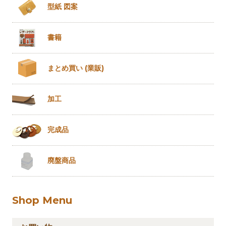
型紙 図案
書籍
まとめ買い
(業販)
加工
完成品
廃盤商品
Shop Menu