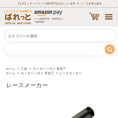
【公式】レザークラフト材料専門店ぱれっと‐皮革･キット･工具等を販売
メール便対応OK 3,000円以上
で送料無料
ホーム
>
工具
>
カッター ハサミ 革包丁
ホーム
>
カッター ハサミ 革包丁
>
レースカッター
レースメーカー