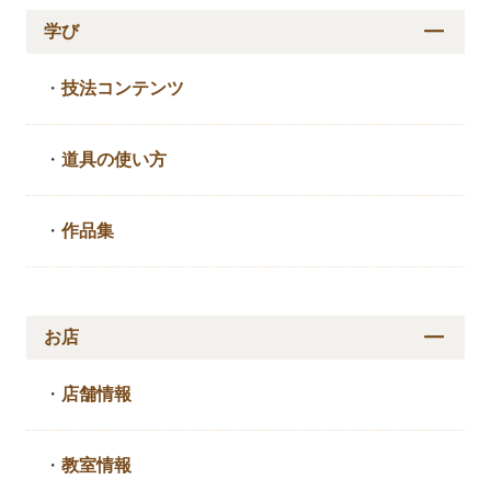
学び
・
技法コンテンツ
・
道具の使い方
・
作品集
お店
・
店舗情報
・
教室情報