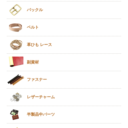
バックル
ベルト
革ひも
レース
副資材
ファスナー
レザー
チャーム
半製品
中パーツ