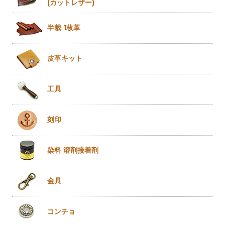
(カットレザー)
半裁 1枚革
皮革キット
工具
刻印
染料 溶剤
接着剤
金具
コンチョ