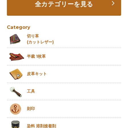
全カテゴリーを見る
Category
切り革
(カットレザー)
半裁 1枚革
皮革キット
工具
刻印
染料 溶剤
接着剤