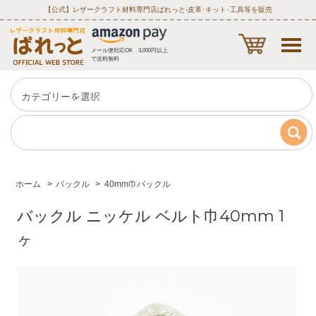
【公式】レザークラフト材料専門店ぱれっと‐皮革･キット･工具等を販売
メール便対応OK 3,000円以上
で送料無料
ホーム
>
バックル
>
40mm巾バックル
バックル ニッケル ベルト巾40mm 1
ヶ