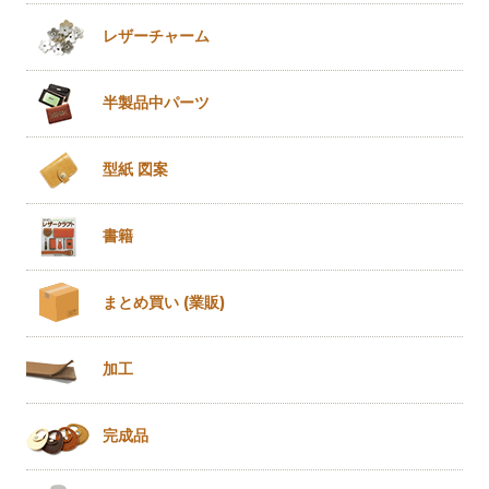
レザー
チャーム
半製品
中パーツ
型紙 図案
書籍
まとめ買い
(業販)
加工
完成品