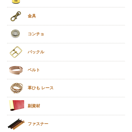
金具
コンチョ
バックル
ベルト
革ひも
レース
副資材
ファスナー