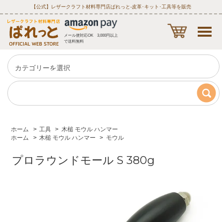
【公式】レザークラフト材料専門店ぱれっと‐皮革･キット･工具等を販売
メール便対応OK 3,000円以上
で送料無料
ホーム
>
工具
>
木槌 モウル ハンマー
ホーム
>
木槌 モウル ハンマー
>
モウル
プロラウンドモール S 380g