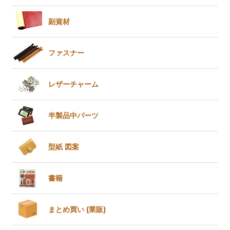
副資材
ファスナー
レザー
チャーム
半製品
中パーツ
型紙 図案
書籍
まとめ買い
(業販)