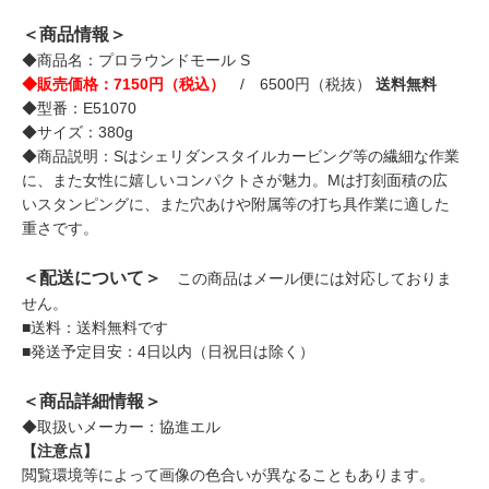
＜商品情報＞
◆商品名：プロラウンドモール S
◆販売価格：7150円（税込）
/ 6500円（税抜）
送料無料
◆型番：E51070
◆サイズ：380g
◆商品説明：Sはシェリダンスタイルカービング等の繊細な作業
に、また女性に嬉しいコンパクトさが魅力。Mは打刻面積の広
いスタンピングに、また穴あけや附属等の打ち具作業に適した
重さです。
＜配送について＞
この商品はメール便には対応しておりま
せん。
■送料：送料無料です
■発送予定目安：4日以内（日祝日は除く）
＜商品詳細情報＞
◆取扱いメーカー：協進エル
【注意点】
閲覧環境等によって画像の色合いが異なることもあります。