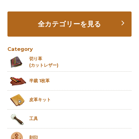
全カテゴリーを見る
Category
切り革
(カットレザー)
半裁 1枚革
皮革キット
工具
刻印