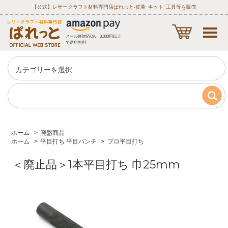
【公式】レザークラフト材料専門店ぱれっと‐皮革･キット･工具等を販売
メール便対応OK 3,000円以上
で送料無料
ホーム
>
廃盤商品
ホーム
>
平目打ち 平目パンチ
>
プロ平目打ち
＜廃止品＞1本平目打ち 巾25mm