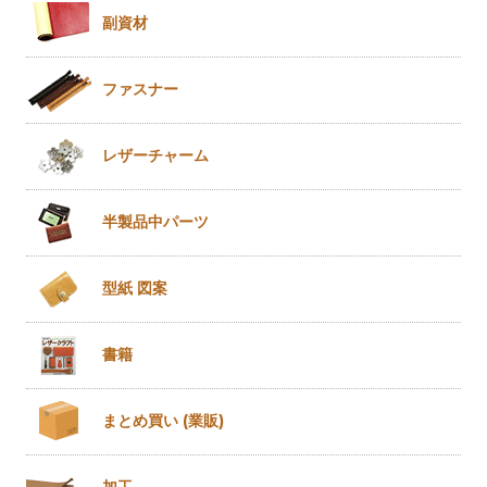
副資材
ファスナー
レザー
チャーム
半製品
中パーツ
型紙 図案
書籍
まとめ買い
(業販)