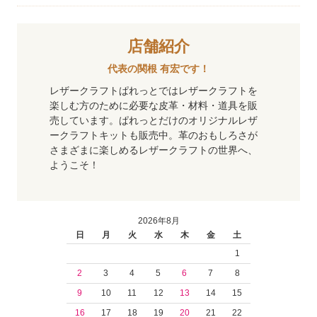
店舗紹介
代表の関根 有宏です！
レザークラフトぱれっとではレザークラフトを
楽しむ方のために必要な皮革・材料・道具を販
売しています。ぱれっとだけのオリジナルレザ
ークラフトキットも販売中。革のおもしろさが
さまざまに楽しめるレザークラフトの世界へ、
ようこそ！
2026年8月
日
月
火
水
木
金
土
1
2
3
4
5
6
7
8
9
10
11
12
13
14
15
16
17
18
19
20
21
22