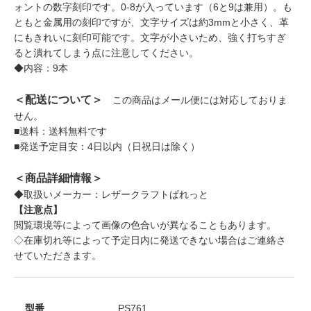
ォントの数字刻印です。0-8が入っています（6と9は兼用）。も
ともと金属用の刻印ですが、文字サイズは約3mmと小さく、革
にもきれいに刻印可能です。文字が小さいため、強く打ちすぎ
ると潰れてしまう点に注意してください。
◆内容：9本
＜配送について＞
この商品はメール便には対応しておりま
せん。
■送料：送料無料です
■発送予定目安：4日以内（日祝日は除く）
＜商品詳細情報＞
◆取扱いメーカー：レザークラフトぱれっと
【注意点】
閲覧環境等によって画像の色合いが異なることもあります。
◇在庫切れ等によって予定日内に発送できない場合はご連絡さ
せていただきます。
型番
PS761