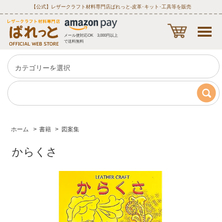
【公式】レザークラフト材料専門店ぱれっと‐皮革･キット･工具等を販売
メール便対応OK 3,000円以上
で送料無料
ホーム
>
書籍
>
図案集
からくさ