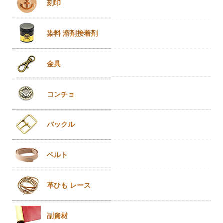
刻印
染料 溶剤
接着剤
金具
コンチョ
バックル
ベルト
革ひも
レース
副資材