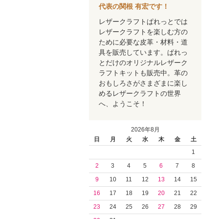
代表の関根 有宏です！
レザークラフトぱれっとでは
レザークラフトを楽しむ方の
ために必要な皮革・材料・道
具を販売しています。ぱれっ
とだけのオリジナルレザーク
ラフトキットも販売中。革の
おもしろさがさまざまに楽し
めるレザークラフトの世界
へ、ようこそ！
2026年8月
日
月
火
水
木
金
土
1
2
3
4
5
6
7
8
9
10
11
12
13
14
15
16
17
18
19
20
21
22
23
24
25
26
27
28
29