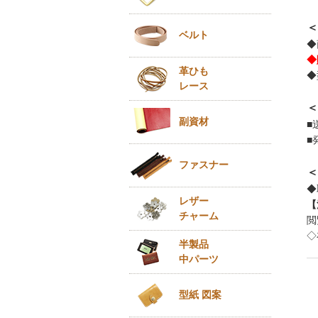
＜
ベルト
◆
◆
革ひも
◆
レース
＜
副資材
■
■
ファスナー
＜
◆
レザー
【
チャーム
閲
◇
半製品
中パーツ
型紙 図案