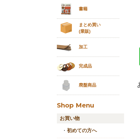
書籍
まとめ買い
(業販)
加工
完成品
廃盤商品
Shop Menu
お買い物
・
初めての方へ