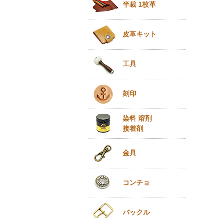
半裁 1枚革
皮革キット
工具
刻印
染料 溶剤
接着剤
金具
コンチョ
バックル