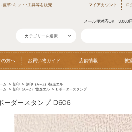
‐皮革･キット･工具等を販売
マイアカウント
ロ
メール便対応OK 3,00
ての方へ
お買い物ガイド
店舗情報
教
ーム
>
刻印
>
刻印（A～Z）/協進エル
ーム
>
刻印（A～Z）/協進エル
>
Dボーダースタンプ
ボーダースタンプ D606