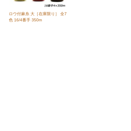
ロウ付麻糸 大［在庫限り］ 全7
色 16/4番手 350m