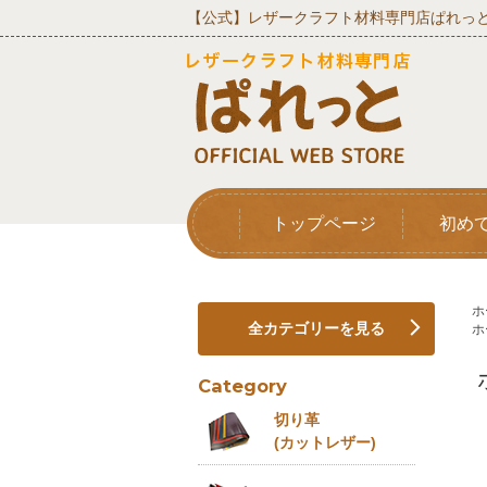
【公式】レザークラフト材料専門店ぱれっと
トップページ
初め
ホ
全カテゴリーを見る
ホ
Category
切り革
(カットレザー)