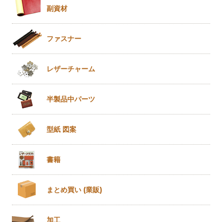
副資材
ファスナー
レザー
チャーム
半製品
中パーツ
型紙 図案
書籍
まとめ買い
(業販)
加工