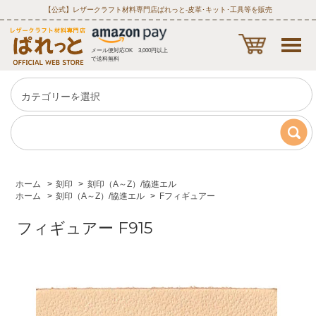
【公式】レザークラフト材料専門店ぱれっと‐皮革･キット･工具等を販売
メール便対応OK 3,000円以上
で送料無料
ホーム
>
刻印
>
刻印（A～Z）/協進エル
ホーム
>
刻印（A～Z）/協進エル
>
Fフィギュアー
フィギュアー F915