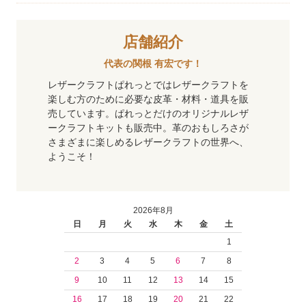
店舗紹介
代表の関根 有宏です！
レザークラフトぱれっとではレザークラフトを
楽しむ方のために必要な皮革・材料・道具を販
売しています。ぱれっとだけのオリジナルレザ
ークラフトキットも販売中。革のおもしろさが
さまざまに楽しめるレザークラフトの世界へ、
ようこそ！
2026年8月
日
月
火
水
木
金
土
1
2
3
4
5
6
7
8
9
10
11
12
13
14
15
16
17
18
19
20
21
22