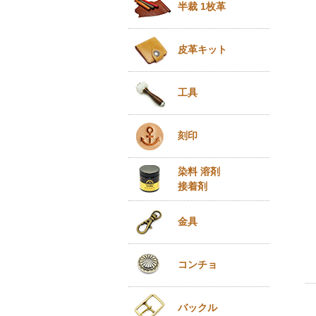
半裁 1枚革
皮革キット
工具
刻印
染料 溶剤
接着剤
金具
コンチョ
バックル