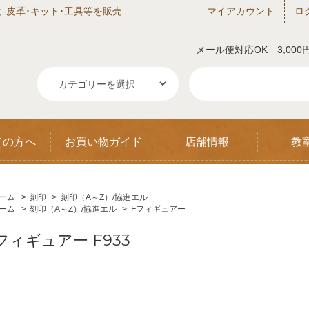
‐皮革･キット･工具等を販売
マイアカウント
ロ
メール便対応OK 3,00
ての方へ
お買い物ガイド
店舗情報
教
ーム
>
刻印
>
刻印（A～Z）/協進エル
ーム
>
刻印（A～Z）/協進エル
>
Fフィギュアー
フィギュアー F933