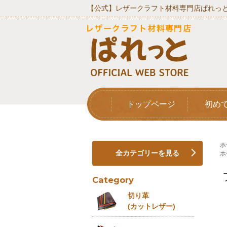
【公式】レザークラフト材料専門店ぱれっと
トップページ
初め
ホ
全カテゴリーを見る
ホ
Category
切り革
(カットレザー)