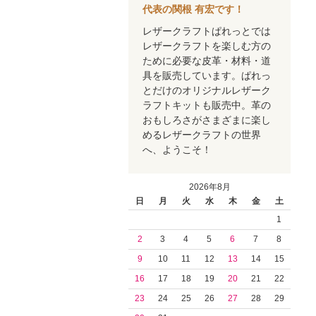
代表の関根 有宏です！
レザークラフトぱれっとでは
レザークラフトを楽しむ方の
ために必要な皮革・材料・道
具を販売しています。ぱれっ
とだけのオリジナルレザーク
ラフトキットも販売中。革の
おもしろさがさまざまに楽し
めるレザークラフトの世界
へ、ようこそ！
2026年8月
日
月
火
水
木
金
土
1
2
3
4
5
6
7
8
9
10
11
12
13
14
15
16
17
18
19
20
21
22
23
24
25
26
27
28
29