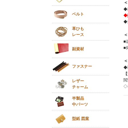
＜
◆
ベルト
◆
◆
革ひも
レース
＜
■
■
副資材
＜
ファスナー
◆
【
閲
レザー
◇
チャーム
半製品
中パーツ
型紙 図案