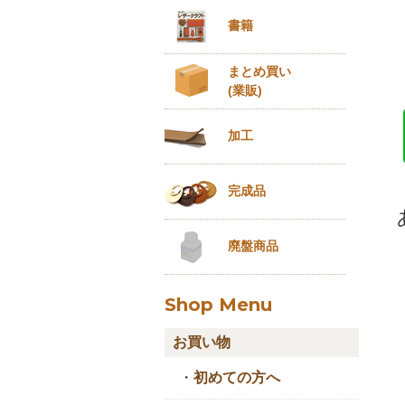
書籍
まとめ買い
(業販)
加工
完成品
廃盤商品
Shop Menu
お買い物
・
初めての方へ