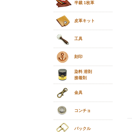
半裁 1枚革
皮革キット
工具
刻印
染料 溶剤
接着剤
金具
コンチョ
バックル