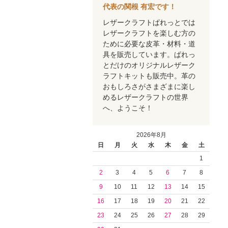
代表の関根 有宏です！
レザークラフトぱれっとでは
レザークラフトを楽しむ方の
ために必要な皮革・材料・道
具を販売しています。ぱれっ
とだけのオリジナルレザーク
ラフトキットも販売中。革の
おもしろさがさまざまに楽し
めるレザークラフトの世界
へ、ようこそ！
2026年8月
日
月
火
水
木
金
土
1
2
3
4
5
6
7
8
9
10
11
12
13
14
15
16
17
18
19
20
21
22
23
24
25
26
27
28
29