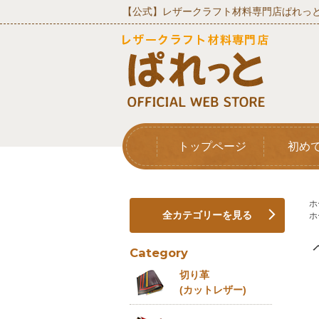
【公式】レザークラフト材料専門店ぱれっと
トップページ
初め
ホ
全カテゴリーを見る
ホ
Category
切り革
(カットレザー)