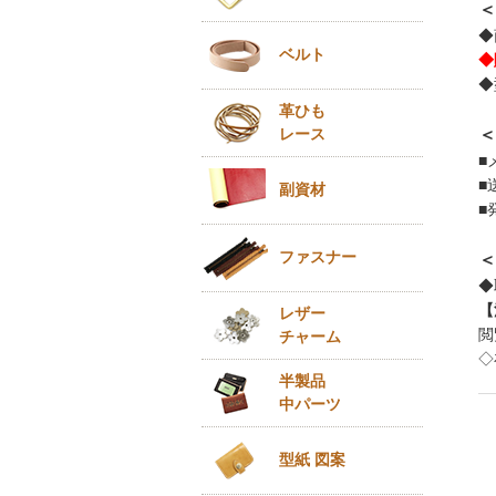
＜
◆
ベルト
◆
◆
革ひも
レース
＜
■
■
副資材
■
ファスナー
＜
◆
【
レザー
閲
チャーム
◇
半製品
中パーツ
型紙 図案