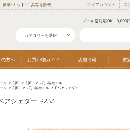
‐皮革･キット･工具等を販売
マイアカウント
ロ
メール便対応OK 3,00
ての方へ
お買い物ガイド
店舗情報
教
ーム
>
刻印
>
刻印（A～Z）/協進エル
ーム
>
刻印（A～Z）/協進エル
>
Pペアシェダー
ペアシェダー P233