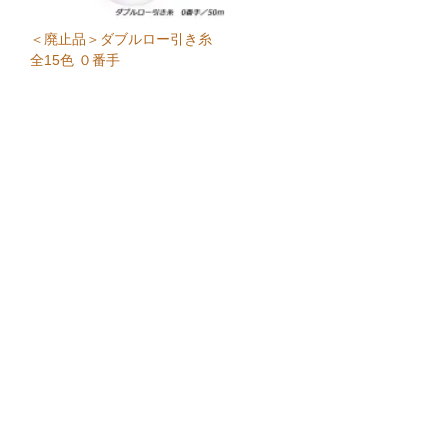
＜廃止品＞ダブルロー引き糸
全15色 ０番手