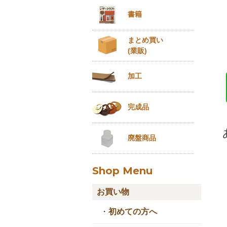
書籍
まとめ買い
(業販)
加工
完成品
廃盤商品
Shop Menu
お買い物
・
初めての方へ