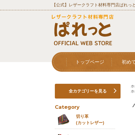
【公式】レザークラフト材料専門店ぱれっと
トップページ
初め
ホ
全カテゴリーを見る
ホ
Category
切り革
(カットレザー)