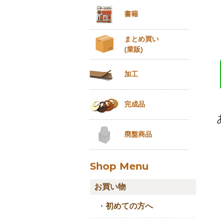
書籍
まとめ買い
(業販)
加工
完成品
廃盤商品
Shop Menu
お買い物
・
初めての方へ