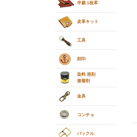
半裁 1枚革
皮革キット
工具
刻印
染料 溶剤
接着剤
金具
コンチョ
バックル