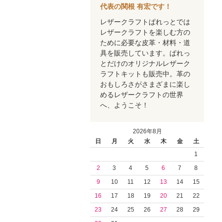
代表の関根 有宏です！
レザークラフトぱれっとでは
レザークラフトを楽しむ方の
ために必要な皮革・材料・道
具を販売しています。ぱれっ
とだけのオリジナルレザーク
ラフトキットも販売中。革の
おもしろさがさまざまに楽し
めるレザークラフトの世界
へ、ようこそ！
2026年8月
日
月
火
水
木
金
土
1
2
3
4
5
6
7
8
9
10
11
12
13
14
15
16
17
18
19
20
21
22
23
24
25
26
27
28
29