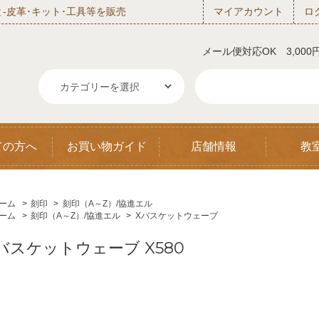
‐皮革･キット･工具等を販売
マイアカウント
ロ
メール便対応OK 3,00
ての方へ
お買い物ガイド
店舗情報
教
ーム
>
刻印
>
刻印（A～Z）/協進エル
ーム
>
刻印（A～Z）/協進エル
>
Xバスケットウェーブ
バスケットウェーブ X580