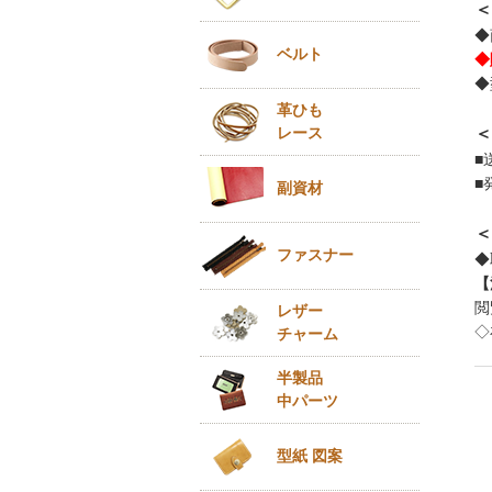
＜
◆
ベルト
◆
◆
革ひも
レース
＜
■
■
副資材
＜
ファスナー
◆
【
閲
レザー
◇
チャーム
半製品
中パーツ
型紙 図案