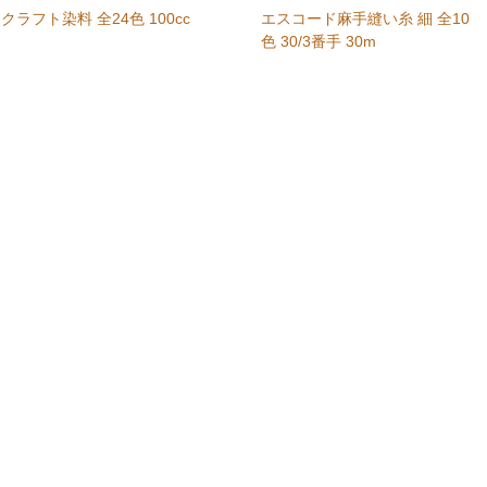
クラフト染料 全24色 100cc
エスコード麻手縫い糸 細 全10
色 30/3番手 30m