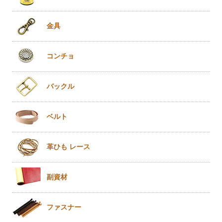
金具
コンチョ
バックル
ベルト
革ひも
レース
副資材
ファスナー