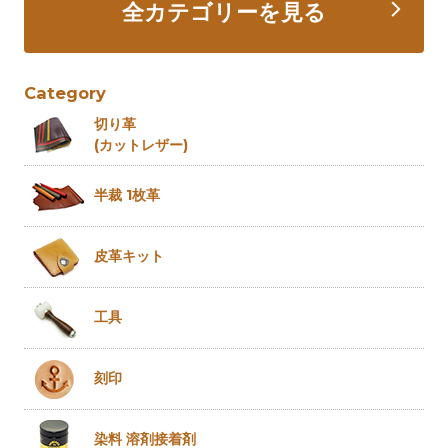
全カテゴリーを見る
Category
切り革
(カットレザー)
半裁 1枚革
皮革キット
工具
刻印
染料 溶剤
接着剤