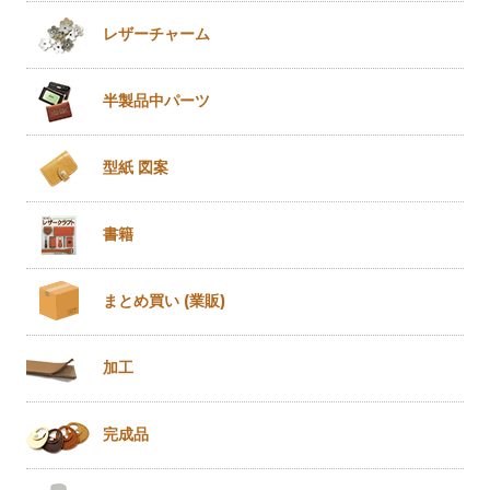
レザー
チャーム
半製品
中パーツ
型紙 図案
書籍
まとめ買い
(業販)
加工
完成品