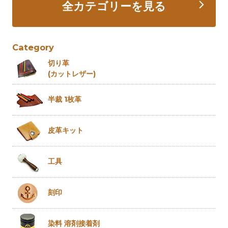
全カテゴリーを見る
Category
切り革
(カットレザー)
半裁 1枚革
皮革キット
工具
刻印
染料 溶剤
接着剤