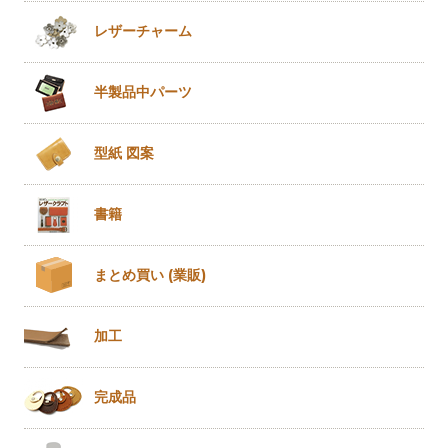
レザー
チャーム
半製品
中パーツ
型紙 図案
書籍
まとめ買い
(業販)
加工
完成品