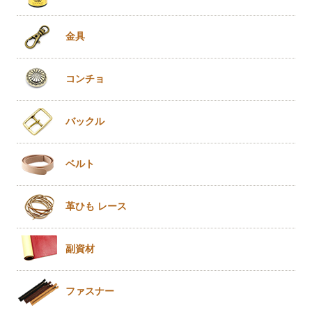
金具
コンチョ
バックル
ベルト
革ひも
レース
副資材
ファスナー