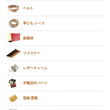
ベルト
革ひも
レース
副資材
ファスナー
レザー
チャーム
半製品
中パーツ
型紙 図案