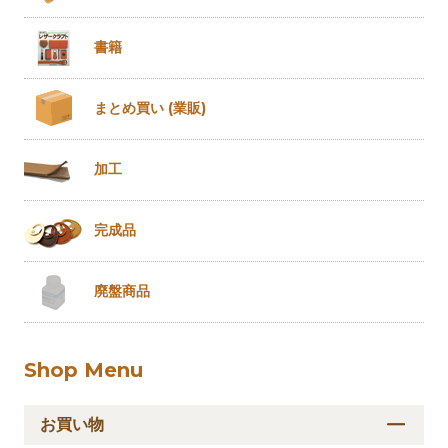
書籍
まとめ買い
(業販)
加工
完成品
廃盤商品
Shop Menu
お買い物