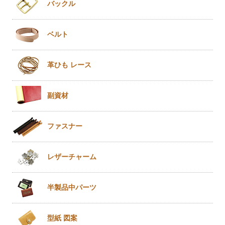
バックル
ベルト
革ひも
レース
副資材
ファスナー
レザー
チャーム
半製品
中パーツ
型紙 図案