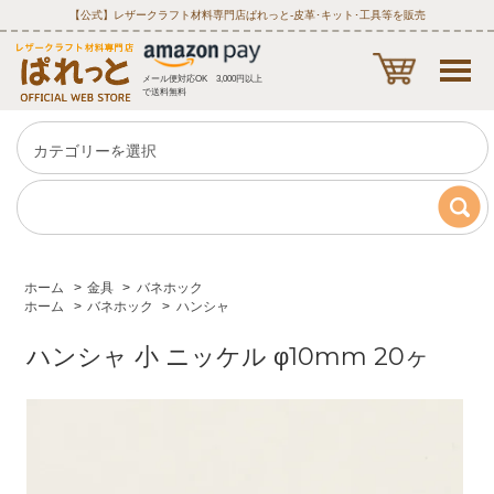
【公式】レザークラフト材料専門店ぱれっと‐皮革･キット･工具等を販売
メール便対応OK 3,000円以上
で送料無料
ホーム
>
金具
>
バネホック
ホーム
>
バネホック
>
ハンシャ
ハンシャ 小 ニッケル φ10mm 20ヶ