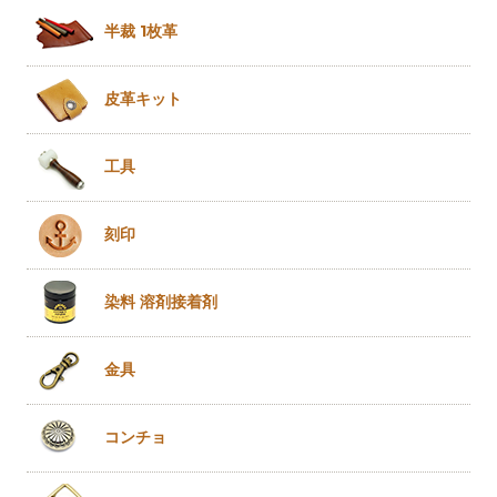
半裁 1枚革
皮革キット
工具
刻印
染料 溶剤
接着剤
金具
コンチョ