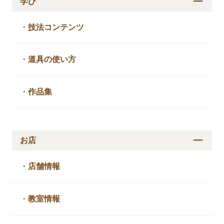
学び
・
技法コンテンツ
・
道具の使い方
・
作品集
お店
・
店舗情報
・
教室情報