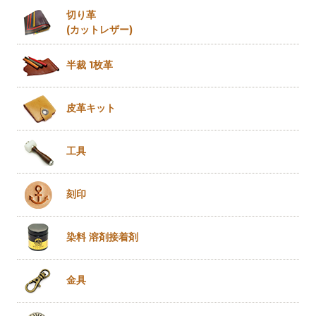
切り革
(カットレザー)
半裁 1枚革
皮革キット
工具
刻印
染料 溶剤
接着剤
金具