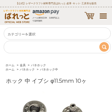
【公式】レザークラフト材料専門店ぱれっと‐皮革･キット･工具等を販売
メール便対応OK 3,000円以上
で送料無料
ホーム
>
金具
>
バネホック
ホーム
>
バネホック
>
バネホック中
ホック 中 イブシ φ11.5mm 10ヶ