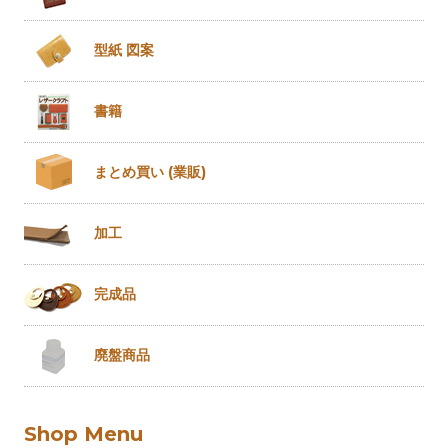
型紙 図案
書籍
まとめ買い
(業販)
加工
完成品
廃盤商品
Shop Menu