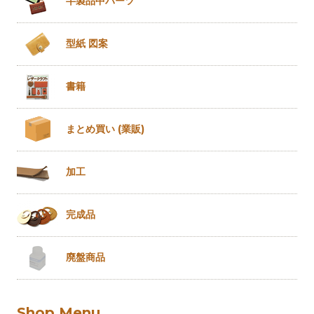
半製品
中パーツ
型紙 図案
書籍
まとめ買い
(業販)
加工
完成品
廃盤商品
Shop Menu