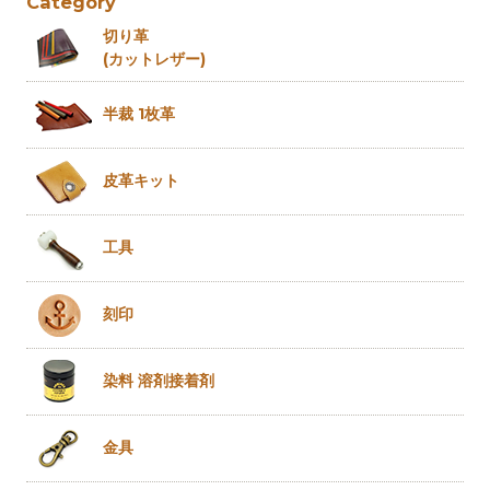
Category
切り革
(カットレザー)
半裁 1枚革
皮革キット
工具
刻印
染料 溶剤
接着剤
金具