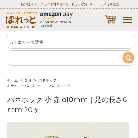
【公式】レザークラフト材料専門店ぱれっと‐皮革･キット･工具等を販売
メール便対応OK 3,000円以上
で送料無料
ホーム
>
金具
>
バネホック
ホーム
>
バネホック
>
バネホック小
バネホック 小 赤 φ10mm｜足の長さ6
mm 20ヶ