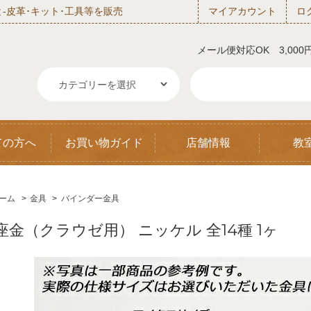
‐皮革･キット･工具等を販売
マイアカウント
ロ
メール便対応OK 3,00
ての方へ
お買い物ガイド
店舗情報
教
ーム
>
金具
>
バインダー金具
座金（クラウゼ用） ニッケル 全14種 1ヶ