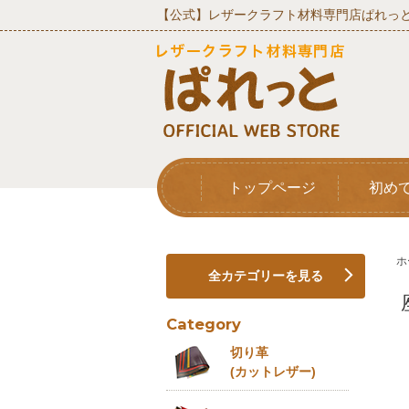
【公式】レザークラフト材料専門店ぱれっと
トップページ
初め
ホ
全カテゴリーを見る
Category
切り革
(カットレザー)