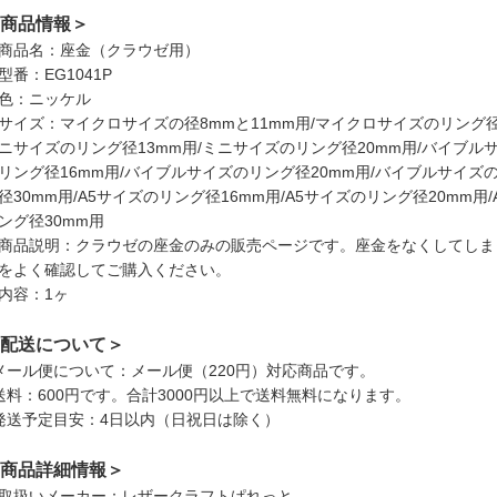
商品情報＞
商品名：座金（クラウゼ用）
型番：EG1041P
色：ニッケル
サイズ：マイクロサイズの径8mmと11mm用/マイクロサイズのリング径1
ニサイズのリング径13mm用/ミニサイズのリング径20mm用/バイブル
リング径16mm用/バイブルサイズのリング径20mm用/バイブルサイズ
径30mm用/A5サイズのリング径16mm用/A5サイズのリング径20mm用
ング径30mm用
商品説明：クラウゼの座金のみの販売ページです。座金をなくしてしま
をよく確認してご購入ください。
内容：1ヶ
配送について＞
メール便について：メール便（220円）対応商品です。
送料：600円です。合計3000円以上で送料無料になります。
発送予定目安：4日以内（日祝日は除く）
商品詳細情報＞
取扱いメーカー：レザークラフトぱれっと