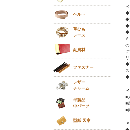
＜
◆
ベルト
◆
◆
革ひも
◆
レース
ミ
の
副資材
グ
リ
◆
ファスナー
ズ
◆
レザー
チャーム
＜
■
半製品
■
中パーツ
■
型紙 図案
＜
◆