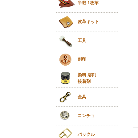
半裁 1枚革
皮革キット
工具
刻印
染料 溶剤
接着剤
金具
コンチョ
バックル