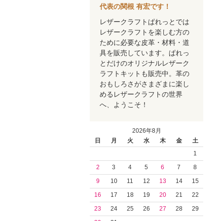
代表の関根 有宏です！
レザークラフトぱれっとでは
レザークラフトを楽しむ方の
ために必要な皮革・材料・道
具を販売しています。ぱれっ
とだけのオリジナルレザーク
ラフトキットも販売中。革の
おもしろさがさまざまに楽し
めるレザークラフトの世界
へ、ようこそ！
2026年8月
日
月
火
水
木
金
土
1
2
3
4
5
6
7
8
9
10
11
12
13
14
15
16
17
18
19
20
21
22
23
24
25
26
27
28
29