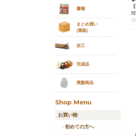
【
書籍
閲
◇
まとめ買い
(業販)
加工
完成品
廃盤商品
Shop Menu
お買い物
・
初めての方へ